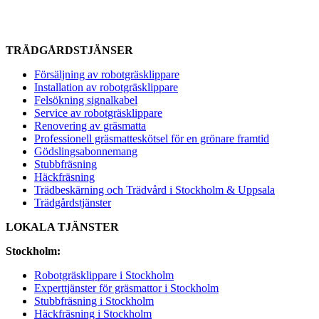
990.00
kr
Mer info
Se alternativ
TRÄDGÅRDSTJÄNSER
Försäljning av robotgräsklippare
Installation av robotgräsklippare
Felsökning signalkabel
Service av robotgräsklippare
Renovering av gräsmatta
Professionell gräsmatteskötsel för en grönare framtid
Gödslingsabonnemang
Stubbfräsning
Häckfräsning
Trädbeskärning och Trädvård i Stockholm & Uppsala
Trädgårdstjänster
LOKALA TJÄNSTER
Stockholm:
Robotgräsklippare i Stockholm
Experttjänster för gräsmattor i Stockholm
Stubbfräsning i Stockholm
Häckfräsning i Stockholm