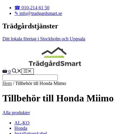
Hoppa till innehåll
☎ 010-214 61 50
✎ info@tradgardsmart.se
Trädgårdstjänster
Ditt lokala företag i Stockholm och Uppsala
Meny
0
Hem
/ Tillbehör till Honda Miimo
Tillbehör till Honda Miimo
Alla produkter
AL-KO
Honda
Installationskabel