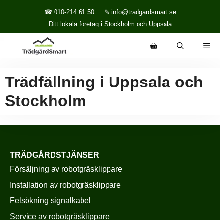
Hoppa till innehåll
☎ 010-214 61 50
✎ info@tradgardsmart.se
Ditt lokala företag i Stockholm och Uppsala
ME
Trädfällning i Uppsala och
Stockholm
TRÄDGÅRDSTJÄNSER
Försäljning av robotgräsklippare
Installation av robotgräsklippare
Felsökning signalkabel
Service av robotgräsklippare