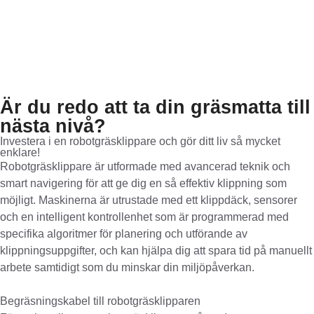
Robotgräsklippare solo by AL-KO Robolinho
520 W
9,920.00
kr
Mer info
Är du redo att ta din gräsmatta till
nästa nivå?
Investera i en robotgräsklippare och gör ditt liv så mycket
enklare!
Robotgräsklippare är utformade med avancerad teknik och
smart navigering för att ge dig en så effektiv klippning som
möjligt. Maskinerna är utrustade med ett klippdäck, sensorer
och en intelligent kontrollenhet som är programmerad med
specifika algoritmer för planering och utförande av
klippningsuppgifter, och kan hjälpa dig att spara tid på manuellt
arbete samtidigt som du minskar din miljöpåverkan.
Begräsningskabel till robotgräsklipparen