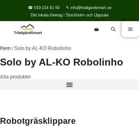
☎ 010-214 61 50
✎ info@tradgardsmart.se
Ditt lokala företag i Stockholm och Uppsala
Hem
/ Solo by AL-KO Robolinho
Solo by AL-KO Robolinho
Alla produkter
Robotgräsklippare