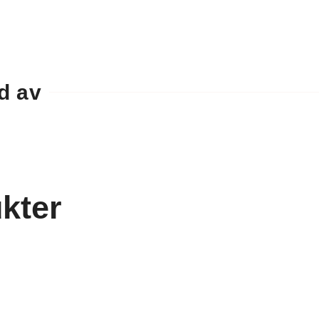
d av
kter