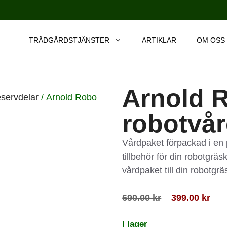
TRÄDGÅRDSTJÄNSTER
ARTIKLAR
OM OSS
Arnold 
eservdelar
/ Arnold Robo
robotvå
Vårdpaket förpackad i en
tillbehör för din robotgrä
vårdpaket till din robotgr
690.00
kr
399.00
kr
I lager