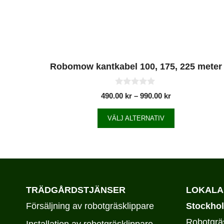
Robomow kantkabel 100, 175, 225 meter
0
490.00
kr
–
990.00
kr
a
v
5
VÄLJ ALTERNATIV
TRÄDGÅRDSTJÄNSER
LOKALA
Försäljning av robotgräsklippare
Stockho
Robotgräs
Installation av robotgräsklippare