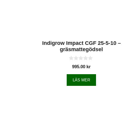
Indigrow Impact CGF 25-5-10 –
gräsmattegödsel
0
995.00
kr
a
v
5
LÄS MER