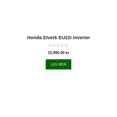
Honda Elverk EU22i inverter
0
15,990.00
kr
a
v
5
LÄS MER