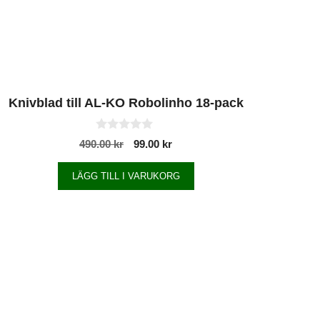
Knivblad till AL-KO Robolinho 18-pack
0
490.00
kr
99.00
kr
a
v
5
LÄGG TILL I VARUKORG