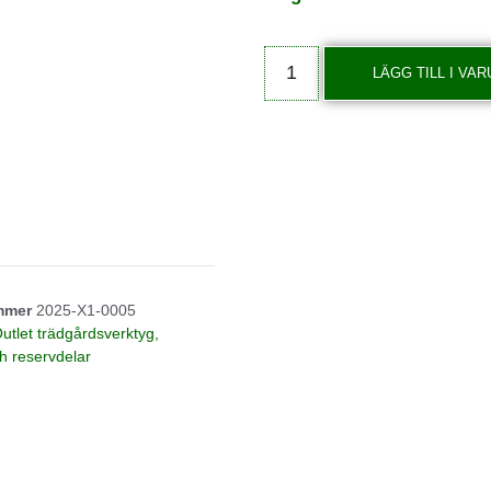
LÄGG TILL I VA
ummer
2025-X1-0005
utlet trädgårdsverktyg,
ch reservdelar