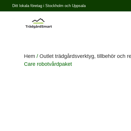
Ditt lokala företag i Stockholm och Uppsala
Hem
/
Outlet trädgårdsverktyg, tillbehör och r
Care robotvårdpaket