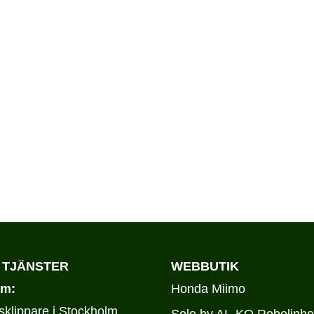
 TJÄNSTER
WEBBUTIK
lm:
Honda Miimo
klippare i Stockholm
Solo by AL-KO Robolinho