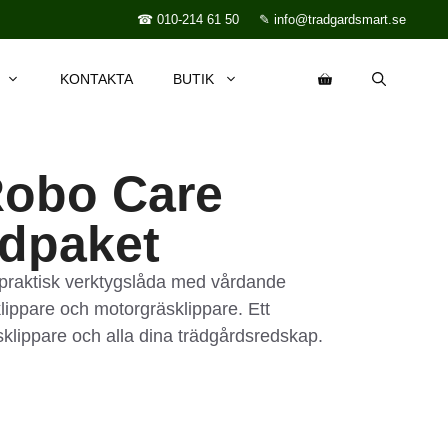
☎ 010-214 61 50
✎ info@tradgardsmart.se
KONTAKTA
BUTIK
Robo Care
rdpaket
 praktisk verktygslåda med vårdande
sklippare och motorgräsklippare. Ett
äsklippare och alla dina trädgårdsredskap.