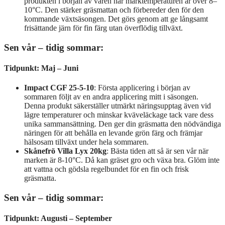
produkten i början av våren när marktemperaturen är över 8–
10°C. Den stärker gräsmattan och förbereder den för den
kommande växtsäsongen. Det görs genom att ge långsamt
frisättande järn för fin färg utan överflödig tillväxt.
Sen vår – tidig sommar:
Tidpunkt: Maj – Juni
Impact CGF 25-5-10
: Första applicering i början av
sommaren följt av en andra applicering mitt i säsongen.
Denna produkt säkerställer utmärkt näringsupptag även vid
lägre temperaturer och minskar kväveläckage tack vare dess
unika sammansättning. Den ger din gräsmatta den nödvändiga
näringen för att behålla en levande grön färg och främjar
hälsosam tillväxt under hela sommaren.
Skånefrö Villa Lyx 20kg
: Bästa tiden att så är sen vår när
marken är 8-10°C. Då kan gräset gro och växa bra. Glöm inte
att vattna och gödsla regelbundet för en fin och frisk
gräsmatta.
Sen vår – tidig sommar:
Tidpunkt: Augusti – September