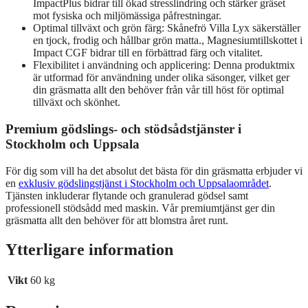
ImpactPlus bidrar till ökad stresslindring och stärker gräset
mot fysiska och miljömässiga påfrestningar.
Optimal tillväxt och grön färg: Skånefrö Villa Lyx säkerställer
en tjock, frodig och hållbar grön matta., Magnesiumtillskottet i
Impact CGF bidrar till en förbättrad färg och vitalitet.
Flexibilitet i användning och applicering: Denna produktmix
är utformad för användning under olika säsonger, vilket ger
din gräsmatta allt den behöver från vår till höst för optimal
tillväxt och skönhet.
Premium gödslings- och stödsådstjänster i
Stockholm och Uppsala
För dig som vill ha det absolut det bästa för din gräsmatta erbjuder vi
en
exklusiv gödslingstjänst i Stockholm och Uppsalaområdet
.
Tjänsten inkluderar flytande och granulerad gödsel samt
professionell stödsådd med maskin. Vår premiumtjänst ger din
gräsmatta allt den behöver för att blomstra året runt.
Ytterligare information
Vikt
60 kg