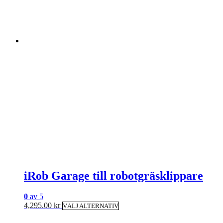
iRob Garage till robotgräsklippare
0
av 5
Den här produkten har flera varia
4,295.00
kr
VÄLJ ALTERNATIV