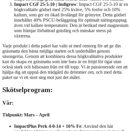
Impact CGF 25-5-10 | Indigrow
: Impact CGF 25-5-10 är en
högkvalitativ gödsel med 25% kväve, 5% fosfor och 10%
kalium, som ger en ökad livslängd för grönytor. Detta gödsel
innehåller 40% PSCU-beläggning för optimalt näringsupptag
även vid kallare temperaturer. Den är berikad med magnesium
som främjar förbättrad gräsfärg och minskar stress på
växterna.
Varje produkt i detta paket har valts ut med omsorg för att ge din
gräsmatta den bästa möjliga starten och underhållet genom
säsongerna. Genom att kombinera dessa högkvalitativa produkter
kan du skapa en gräsmatta som inte bara är en fröjd för ögat utan
också stark och hälsosam från rot till topp. Vi är passionerade om att
hjälpa dig att uppnå den trädgård du drömmer om, och med detta
paket tar vi ett stort steg mot just det målet.
Skötselprogram:
Vår:
Tidpunkt: Mars – April
ImpactPlus Perk 4-0-14 + 10% Fe
: Använd den här