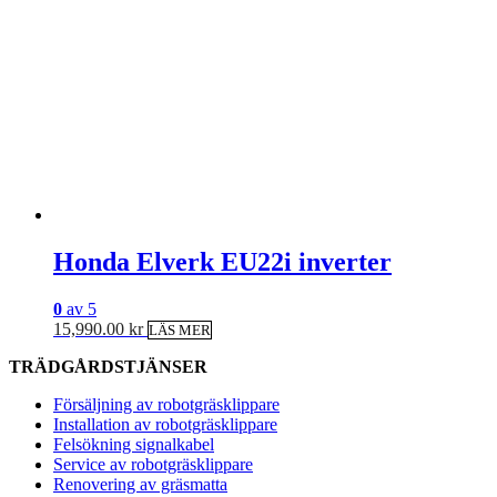
Honda Elverk EU22i inverter
0
av 5
15,990.00
kr
LÄS MER
TRÄDGÅRDSTJÄNSER
Försäljning av robotgräsklippare
Installation av robotgräsklippare
Felsökning signalkabel
Service av robotgräsklippare
Renovering av gräsmatta