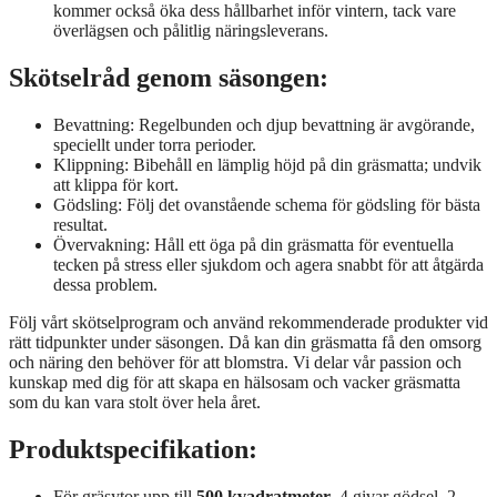
kommer också öka dess hållbarhet inför vintern, tack vare
överlägsen och pålitlig näringsleverans.
Skötselråd genom säsongen:
Bevattning: Regelbunden och djup bevattning är avgörande,
speciellt under torra perioder.
Klippning: Bibehåll en lämplig höjd på din gräsmatta; undvik
att klippa för kort.
Gödsling: Följ det ovanstående schema för gödsling för bästa
resultat.
Övervakning: Håll ett öga på din gräsmatta för eventuella
tecken på stress eller sjukdom och agera snabbt för att åtgärda
dessa problem.
Följ vårt skötselprogram och använd rekommenderade produkter vid
rätt tidpunkter under säsongen. Då kan din gräsmatta få den omsorg
och näring den behöver för att blomstra. Vi delar vår passion och
kunskap med dig för att skapa en hälsosam och vacker gräsmatta
som du kan vara stolt över hela året.
Produktspecifikation:
För gräsytor upp till
500 kvadratmeter
, 4 givar gödsel, 2