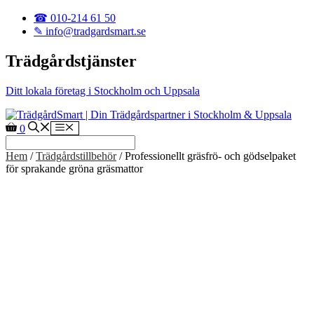
Hoppa till innehåll
☎ 010-214 61 50
✎ info@tradgardsmart.se
Trädgårdstjänster
Ditt lokala företag i Stockholm och Uppsala
Meny
0
Hem
/
Trädgårdstillbehör
/ Professionellt gräsfrö- och gödselpaket
för sprakande gröna gräsmattor