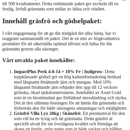
till 500 kvadratmeter. Detta omfattande paket ger nyckeln till en
frodig, livfull gräsmatta som strålar av hälsa och vitalitet.
Innehåll gräsfrö och gödselpaket:
I vårt engagemang för att ge din trädgård det allra bästa, har vi
noggrant sammanställt ett paket. Det är en mix av högkvalitativa
produkter för att säkerställa optimal tillväxt och hälsa för din
gräsmatta genom alla säsonger.
Vårt utvalda paket innehåller:
ImpactPlus Perk 4-0-14 + 10% Fe | Indigrow
: Detta
toppklassade gödsel ger en hög kaliumformulering berikad
med långsamt frisättande järn och mangan. Med 10%
långsamt frisättande järn erbjuder den upp till 12 veckors
grönska, ökad sjukdomsresistens. Innehållet av Asset Gold
som är en biostimulant ger förbättrad stresslindring och styrka.
Det är den ultimata lösningen för att härda din gräsmatta och
förbereda den för både säsongens utmaningar och möjligheter.
Gräsfrö Villa Lyx 20kg | Skånefrö
: Ett premiumval för den
som vill ha en lyxig och tät gräsmatta. Detta gräsfrö är
speciellt utvalt för sin överlägsna kvalitet och förmåga att
skapa en frodig, grön matta som är både vacker och hållbar.