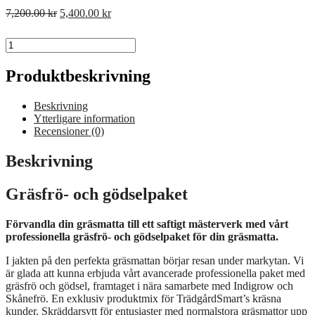
Det ursprungliga priset var: 7,200.00 kr.
Det nuvarande priset är: 5,400.00 kr.
7,200.00
kr
5,400.00
kr
Professionellt gräsfrö- och gödselpaket för sprakande gröna gräsmatt
LÄGG TILL I VARUKORG
Produktbeskrivning
Beskrivning
Ytterligare information
Recensioner (0)
Beskrivning
Gräsfrö- och gödselpaket
Förvandla din gräsmatta till ett saftigt mästerverk med vårt
professionella gräsfrö- och gödselpaket för din gräsmatta.
I jakten på den perfekta gräsmattan börjar resan under markytan. Vi
är glada att kunna erbjuda vårt avancerade professionella paket med
gräsfrö och gödsel, framtaget i nära samarbete med Indigrow och
Skånefrö. En exklusiv produktmix för TrädgårdSmart’s kräsna
kunder. Skräddarsytt för entusiaster med normalstora gräsmattor upp