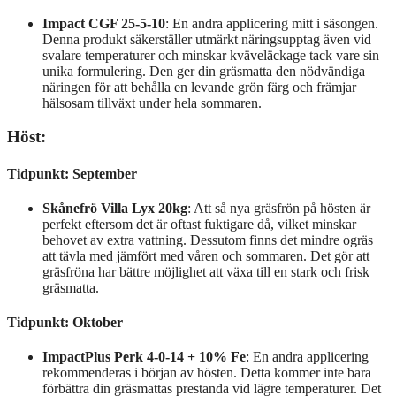
Impact CGF 25-5-10
: En andra applicering mitt i säsongen.
Denna produkt säkerställer utmärkt näringsupptag även vid
svalare temperaturer och minskar kväveläckage tack vare sin
unika formulering. Den ger din gräsmatta den nödvändiga
näringen för att behålla en levande grön färg och främjar
hälsosam tillväxt under hela sommaren.
Höst:
Tidpunkt: September
Skånefrö Villa Lyx 20kg
: Att så nya gräsfrön på hösten är
perfekt eftersom det är oftast fuktigare då, vilket minskar
behovet av extra vattning. Dessutom finns det mindre ogräs
att tävla med jämfört med våren och sommaren. Det gör att
gräsfröna har bättre möjlighet att växa till en stark och frisk
gräsmatta.
Tidpunkt: Oktober
ImpactPlus Perk 4-0-14 + 10% Fe
: En andra applicering
rekommenderas i början av hösten. Detta kommer inte bara
förbättra din gräsmattas prestanda vid lägre temperaturer. Det