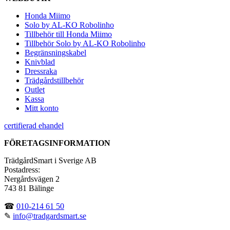
Honda Miimo
Solo by AL-KO Robolinho
Tillbehör till Honda Miimo
Tillbehör Solo by AL-KO Robolinho
Begränsningskabel
Knivblad
Dressraka
Trädgårdstillbehör
Outlet
Kassa
Mitt konto
certifierad ehandel
FÖRETAGSINFORMATION
TrädgårdSmart i Sverige AB
Postadress:
Nergårdsvägen 2
743 81 Bälinge
☎
010-214 61 50
✎
info@tradgardsmart.se