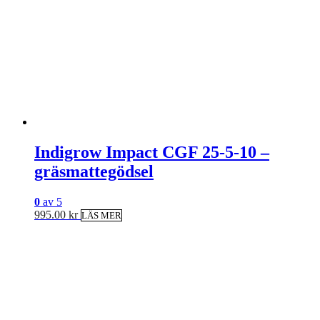
Indigrow Impact CGF 25-5-10 –
gräsmattegödsel
0
av 5
995.00
kr
LÄS MER