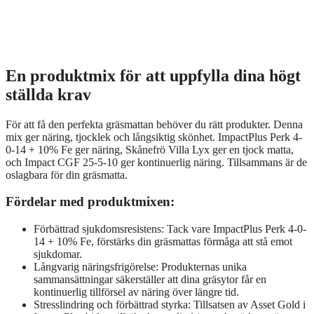
En produktmix för att uppfylla dina högt
ställda krav
För att få den perfekta gräsmattan behöver du rätt produkter. Denna
mix ger näring, tjocklek och långsiktig skönhet. ImpactPlus Perk 4-
0-14 + 10% Fe ger näring, Skånefrö Villa Lyx ger en tjock matta,
och Impact CGF 25-5-10 ger kontinuerlig näring. Tillsammans är de
oslagbara för din gräsmatta.
Fördelar med produktmixen:
Förbättrad sjukdomsresistens: Tack vare ImpactPlus Perk 4-0-
14 + 10% Fe, förstärks din gräsmattas förmåga att stå emot
sjukdomar.
Långvarig näringsfrigörelse: Produkternas unika
sammansättningar säkerställer att dina gräsytor får en
kontinuerlig tillförsel av näring över längre tid.
Stresslindring och förbättrad styrka: Tillsatsen av Asset Gold i