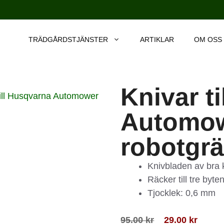
TRÄDGÅRDSTJÄNSTER
ARTIKLAR
OM OSS
Knivar t
till Husqvarna Automower
Automo
robotgrä
Knivbladen av bra k
Räcker till tre byte
Tjocklek: 0,6 mm
95.00
kr
29.00
kr