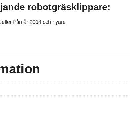
öljande robotgräsklippare:
ller från år 2004 och nyare
rmation