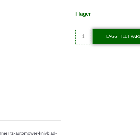
I lager
LÄGG TILL I VA
ummer
ts-automower-knivblad-