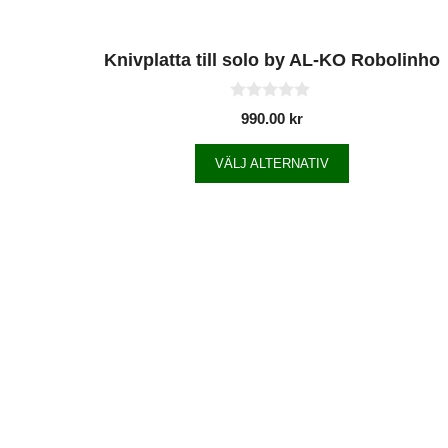
Knivplatta till solo by AL-KO Robolinho
0
990.00
kr
a
v
5
VÄLJ ALTERNATIV