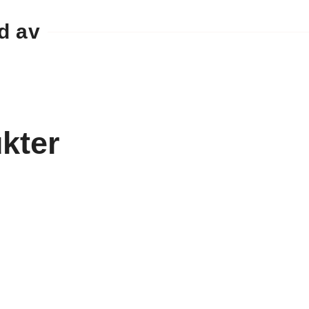
d av
kter