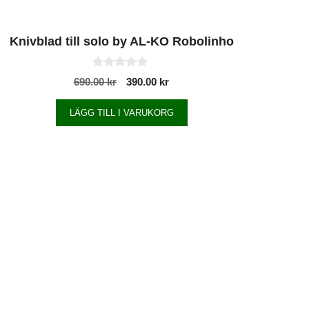
Knivblad till solo by AL-KO Robolinho
0
690.00
kr
390.00
kr
a
v
5
LÄGG TILL I VARUKORG