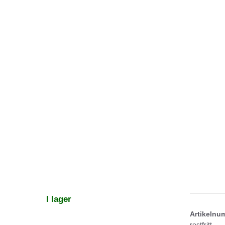
I lager
Artikeln
rostfritt