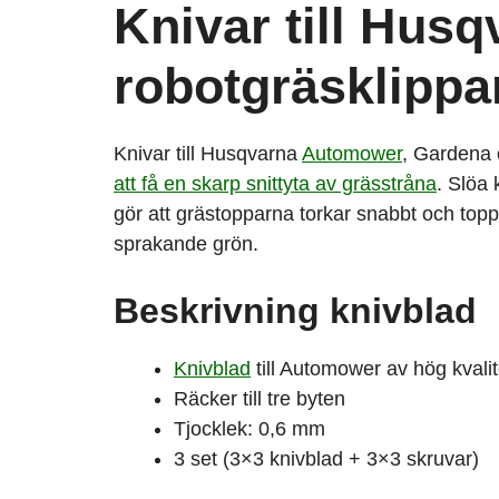
Knivar till Hus
robotgräsklippa
Knivar till Husqvarna
Automower
, Gardena
att få en skarp snittyta av grässtråna
. Slöa 
gör att grästopparna torkar snabbt och toppar
sprakande grön.
Beskrivning knivblad
Knivblad
till Automower av hög kvalit
Räcker till tre byten
Tjocklek: 0,6 mm
3 set (3×3 knivblad + 3×3 skruvar)