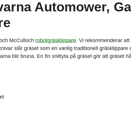
qvarna Automower, G
re
 och McCulloch
robotgräsklippare
. Vi rekommenderar att
knivar slår gräset som en vanlig traditionell gräsklippare
na blir bruna. En fin snittyta på gräset gör att gräset hå
et