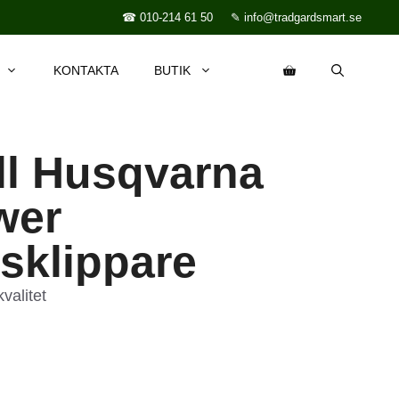
☎ 010-214 61 50
✎ info@tradgardsmart.se
KONTAKTA
BUTIK
ill Husqvarna
wer
sklippare
valitet
n