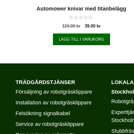
Automower knivar med titanbelägg
0
119.00
kr
39.00
kr
a
v
5
LÄGG TILL I VARUKORG
TRÄDGÅRDSTJÄNSER
LOKALA
Försäljning av robotgräsklippare
Stockho
Robotgräs
Installation av robotgräsklippare
Experttjä
Felsökning signalkabel
Stockhol
Service av robotgräsklippare
Stubbfräs