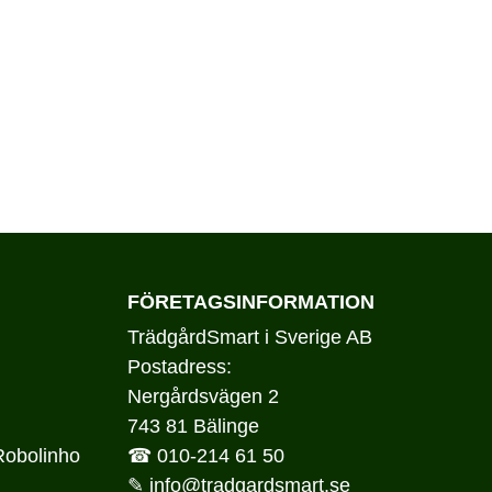
FÖRETAGSINFORMATION
TrädgårdSmart i Sverige AB
Postadress:
Nergårdsvägen 2
743 81 Bälinge
Robolinho
☎
010-214 61 50
✎
info@tradgardsmart.se