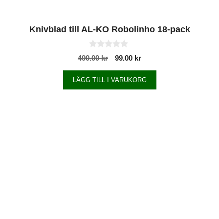
Knivblad till AL-KO Robolinho 18-pack
0
490.00
kr
99.00
kr
a
v
5
LÄGG TILL I VARUKORG