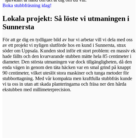
Boka stubbfräsning idag!
Lokala projekt: Så löste vi utmaningen i
Sunnersta
För att ge dig en tydligare bild av hur vi arbetar vill vi dela med oss
av ett projekt vi nyligen slutförde hos en kund i Sunnersta, strax
söder om Uppsala. Kunden stod inför ett stort problem: en massiv ek
hade fällts och den kvarvarande stubben mätte hela 85 centimeter i
diameter. Den största utmaningen var dock tillgängligheten, då den
enda vägen in genom den täta häcken var en smal grind på knappt
90 centimeter, vilket uteslöt stora maskiner och tunga metoder för
stubborttagning. Med vår kompakta men kraftfulla stubbfräs kunde
vi ta oss in utan att skada planteringarna och fräsa ner den hårda
ekstubben med millimeterprecision.