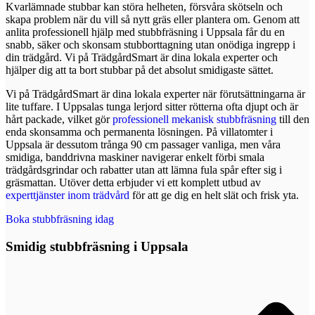
Kvarlämnade stubbar kan störa helheten, försvåra skötseln och
skapa problem när du vill så nytt gräs eller plantera om. Genom att
anlita professionell hjälp med stubbfräsning i Uppsala får du en
snabb, säker och skonsam stubborttagning utan onödiga ingrepp i
din trädgård. Vi på TrädgårdSmart är dina lokala experter och
hjälper dig att ta bort stubbar på det absolut smidigaste sättet.
Vi på TrädgårdSmart är dina lokala experter när förutsättningarna är
lite tuffare. I Uppsalas tunga lerjord sitter rötterna ofta djupt och är
hårt packade, vilket gör
professionell mekanisk stubbfräsning
till den
enda skonsamma och permanenta lösningen. På villatomter i
Uppsala är dessutom trånga 90 cm passager vanliga, men våra
smidiga, banddrivna maskiner navigerar enkelt förbi smala
trädgårdsgrindar och rabatter utan att lämna fula spår efter sig i
gräsmattan. Utöver detta erbjuder vi ett komplett utbud av
experttjänster inom trädvård
för att ge dig en helt slät och frisk yta.
Boka stubbfräsning idag
Smidig stubbfräsning i Uppsala