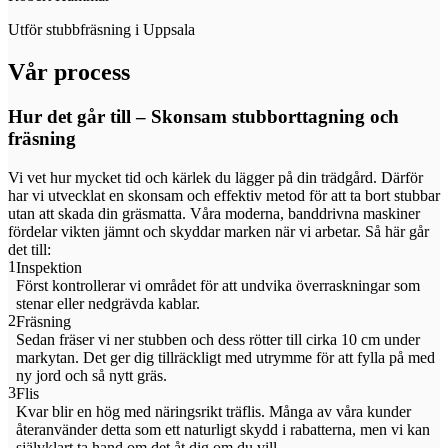
Utför stubbfräsning i Uppsala
Vår process
Hur det går till – Skonsam stubborttagning och
fräsning
Vi vet hur mycket tid och kärlek du lägger på din trädgård. Därför
har vi utvecklat en skonsam och effektiv metod för att ta bort stubbar
utan att skada din gräsmatta. Våra moderna, banddrivna maskiner
fördelar vikten jämnt och skyddar marken när vi arbetar. Så här går
det till:
1
Inspektion
Först kontrollerar vi området för att undvika överraskningar som
stenar eller nedgrävda kablar.
2
Fräsning
Sedan fräser vi ner stubben och dess rötter till cirka 10 cm under
markytan. Det ger dig tillräckligt med utrymme för att fylla på med
ny jord och så nytt gräs.
3
Flis
Kvar blir en hög med näringsrikt träflis. Många av våra kunder
återanvänder detta som ett naturligt skydd i rabatterna, men vi kan
självklart ta hand om det åt dig om du vill.