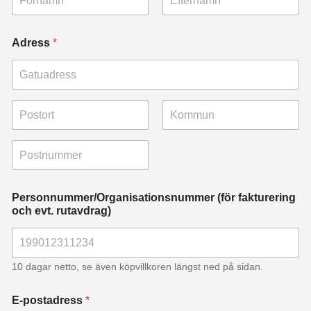
Först
Sist
Adress
*
Adressrad 1
Ort
Delstat/provin
s/region
Postnummer
Personnummer/Organisationsnummer (för fakturering
och evt. rutavdrag)
10 dagar netto, se även köpvillkoren längst ned på sidan.
E-postadress
*