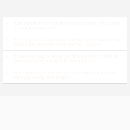
Kan ni fräsa bort häcken om min tomt i Storvreta
är väldigt kuperad?
Hur lång tid tar det innan jag kan plantera min nya
häck i den lerjord vi ofta har här i Sävja?
Krävs det några särskilda tillstånd när ni forslar
bort trädgårdsavfallet till Hovgården?
Hur lång tid tar det att ta bort häcken och finns
det några begränsningar?