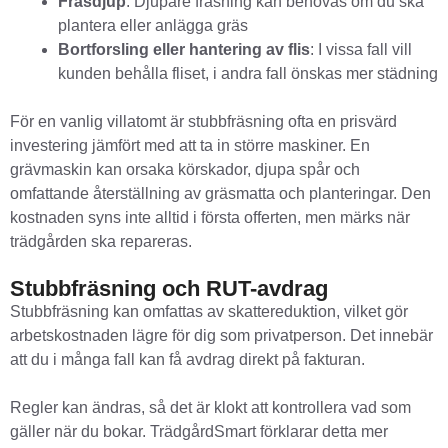
Fräsdjup
: Djupare fräsning kan behövas om du ska
plantera eller anlägga gräs
Bortforsling eller hantering av flis
: I vissa fall vill
kunden behålla fliset, i andra fall önskas mer städning
För en vanlig villatomt är stubbfräsning ofta en prisvärd
investering jämfört med att ta in större maskiner. En
grävmaskin kan orsaka körskador, djupa spår och
omfattande återställning av gräsmatta och planteringar. Den
kostnaden syns inte alltid i första offerten, men märks när
trädgården ska repareras.
Stubbfräsning och RUT-avdrag
Stubbfräsning kan omfattas av skattereduktion, vilket gör
arbetskostnaden lägre för dig som privatperson. Det innebär
att du i många fall kan få avdrag direkt på fakturan.
Regler kan ändras, så det är klokt att kontrollera vad som
gäller när du bokar. TrädgårdSmart förklarar detta mer