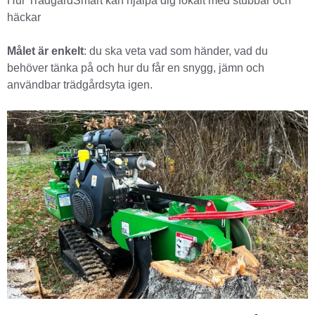
Hur TrädgårdSmart kan hjälpa dig lokalt med stubbar och
häckar
Målet är enkelt
: du ska veta vad som händer, vad du
behöver tänka på och hur du får en snygg, jämn och
användbar trädgårdsyta igen.