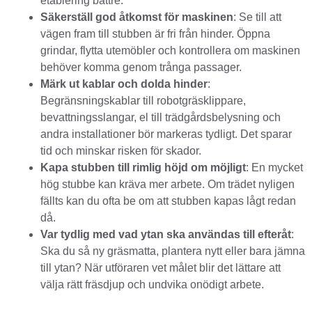
etablering bättre.
Säkerställ god åtkomst för maskinen
: Se till att
vägen fram till stubben är fri från hinder. Öppna
grindar, flytta utemöbler och kontrollera om maskinen
behöver komma genom trånga passager.
Märk ut kablar och dolda hinder
:
Begränsningskablar till robotgräsklippare,
bevattningsslangar, el till trädgårdsbelysning och
andra installationer bör markeras tydligt. Det sparar
tid och minskar risken för skador.
Kapa stubben till rimlig höjd om möjligt
: En mycket
hög stubbe kan kräva mer arbete. Om trädet nyligen
fällts kan du ofta be om att stubben kapas lågt redan
då.
Var tydlig med vad ytan ska användas till efteråt
:
Ska du så ny gräsmatta, plantera nytt eller bara jämna
till ytan? När utföraren vet målet blir det lättare att
välja rätt fräsdjup och undvika onödigt arbete.