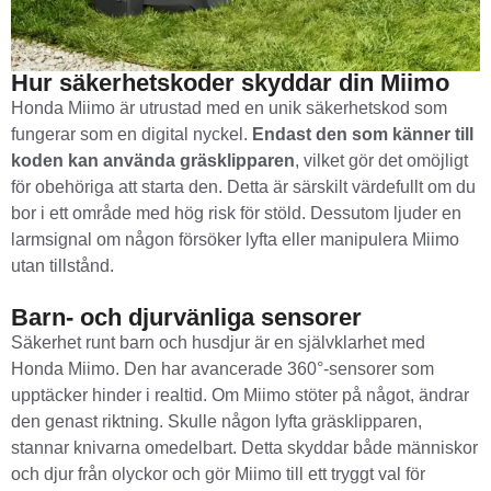
Hur säkerhetskoder skyddar din Miimo
Honda Miimo är utrustad med en unik säkerhetskod som
fungerar som en digital nyckel.
Endast den som känner till
koden kan använda gräsklipparen
, vilket gör det omöjligt
för obehöriga att starta den. Detta är särskilt värdefullt om du
bor i ett område med hög risk för stöld. Dessutom ljuder en
larmsignal om någon försöker lyfta eller manipulera Miimo
utan tillstånd.
Barn- och djurvänliga sensorer
Säkerhet runt barn och husdjur är en självklarhet med
Honda Miimo. Den har avancerade 360°-sensorer som
upptäcker hinder i realtid. Om Miimo stöter på något, ändrar
den genast riktning. Skulle någon lyfta gräsklipparen,
stannar knivarna omedelbart. Detta skyddar både människor
och djur från olyckor och gör Miimo till ett tryggt val för