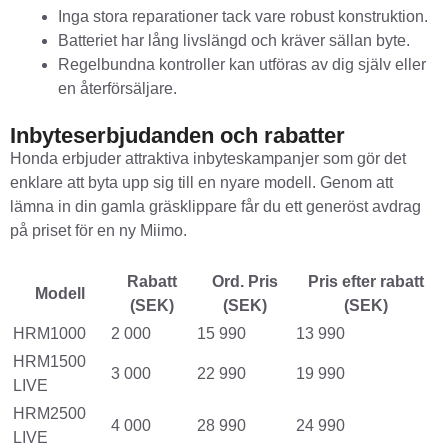
Inga stora reparationer tack vare robust konstruktion.
Batteriet har lång livslängd och kräver sällan byte.
Regelbundna kontroller kan utföras av dig själv eller
en återförsäljare.
Inbyteserbjudanden och rabatter
Honda erbjuder attraktiva inbyteskampanjer som gör det
enklare att byta upp sig till en nyare modell. Genom att
lämna in din gamla gräsklippare får du ett generöst avdrag
på priset för en ny Miimo.
Rabatt
Ord. Pris
Pris efter rabatt
Modell
(SEK)
(SEK)
(SEK)
HRM1000
2 000
15 990
13 990
HRM1500
3 000
22 990
19 990
LIVE
HRM2500
4 000
28 990
24 990
LIVE