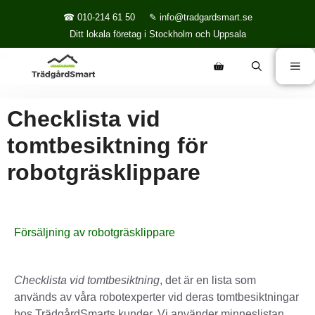
☎ 010-214 61 50
✎ info@tradgardsmart.se
Ditt lokala företag i Stockholm och Uppsala
Checklista vid
tomtbesiktning för
robotgräsklippare
Försäljning av robotgräsklippare
Checklista vid tomtbesiktning
, det är en lista som
används av våra robotexperter vid deras tomtbesiktningar
hos TrädgårdSmarts kunder. Vi använder minneslistan