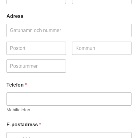
Först
Sist
Adress
Adressrad 1
Ort
Delstat/provin
s/region
Postnummer
Telefon
*
Mobiltelefon
E-postadress
*