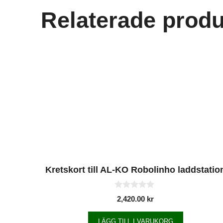
Relaterade produ
Kretskort till AL-KO Robolinho laddstatio
0
2,420.00
kr
a
v
5
LÄGG TILL I VARUKORG