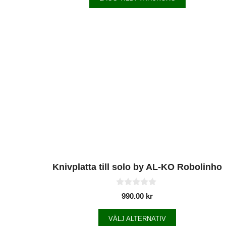
Knivplatta till solo by AL-KO Robolinho
0
990.00
kr
a
v
5
VÄLJ ALTERNATIV