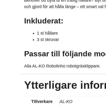
Behöver du byta ut en trasig hållare? Byt ut 
och gjord för att hålla länge – ett smart val 
Inkluderat:
1 st hållare
3 st skruvar
Passar till följande mo
Alla AL-KO Robolinho robotgräsklippare.
Ytterligare info
Tillverkare
AL-KO