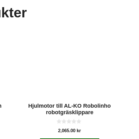
kter
n
Hjulmotor till AL-KO Robolinho
robotgräsklippare
0
2,065.00
kr
a
v