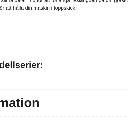
slitna delar i tid för att förlänga livslängden på din gräsk
för att hålla din maskin i toppskick.
dellserier:
rmation