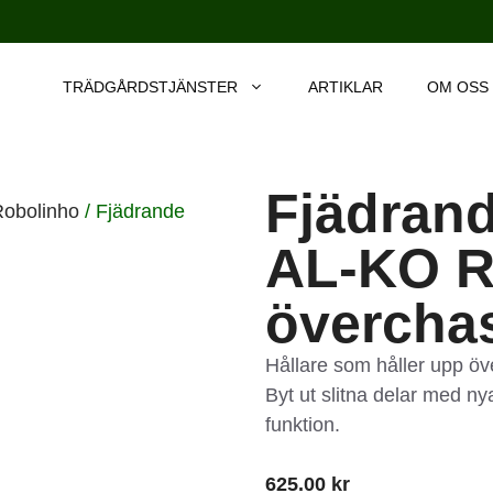
TRÄDGÅRDSTJÄNSTER
ARTIKLAR
OM OSS
Fjädrande
Robolinho
/ Fjädrande
AL-KO R
övercha
Hållare som håller upp öve
Byt ut slitna delar med nya
funktion.
625.00
kr