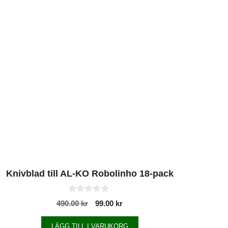
Knivblad till AL-KO Robolinho 18-pack
0
490.00
kr
99.00
kr
a
v
5
LÄGG TILL I VARUKORG