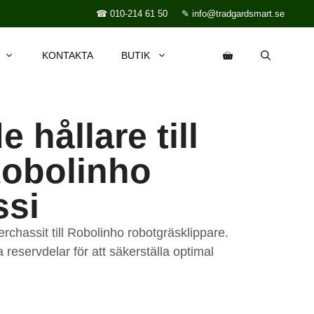
☎ 010-214 61 50
✎ info@tradgardsmart.se
KONTAKTA
BUTIK
 hållare till
obolinho
ssi
rchassit till Robolinho robotgräsklippare.
 reservdelar för att säkerställa optimal