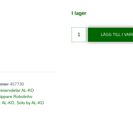
I lager
LÄGG TILL I VA
ummer
457730
eservdelar AL-KO
lippare Robolinho
:
AL-KO
,
Solo by AL-KO