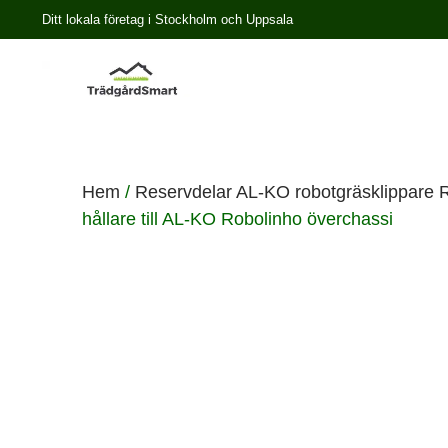
Ditt lokala företag i Stockholm och Uppsala
Hem
/
Reservdelar AL-KO robotgräsklippare 
hållare till AL-KO Robolinho överchassi