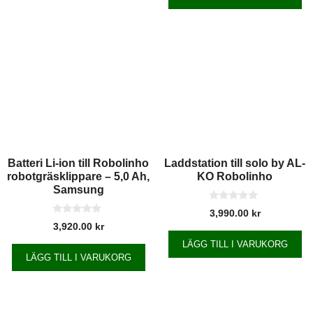
Batteri Li-ion till Robolinho
Laddstation till solo by AL-
robotgräsklippare – 5,0 Ah,
KO Robolinho
Samsung
0
3,990.00
kr
a
0
3,920.00
kr
v
a
5
v
LÄGG TILL I VARUKORG
5
LÄGG TILL I VARUKORG