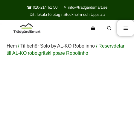
☎ 010-214 61 50
✎ info@tradgardsmart.se
Ditt lokala företag i Stockholm och Uppsala
Hem
/
Tillbehör Solo by AL-KO Robolinho
/ Reservdelar
till AL-KO robotgräsklippare Robolinho