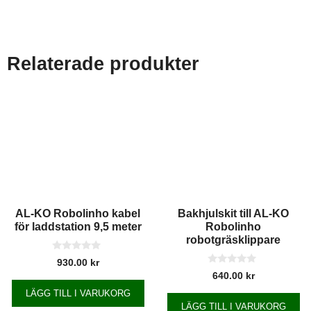
Relaterade produkter
AL-KO Robolinho kabel
Bakhjulskit till AL-KO
för laddstation 9,5 meter
Robolinho
robotgräsklippare
0
930.00
kr
a
0
640.00
kr
v
a
5
v
LÄGG TILL I VARUKORG
5
LÄGG TILL I VARUKORG