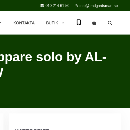
☎ 010-214 61 50
✎ info@tradgardsmart.se
KONTAKTA
BUTIK
ppare solo by AL-
W