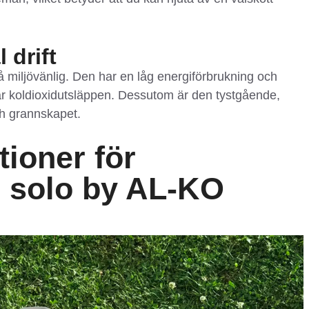
 drift
å miljövänlig. Den har en låg energiförbrukning och
skar koldioxidutsläppen. Dessutom är den tystgående,
och grannskapet.
tioner för
 solo by AL-KO