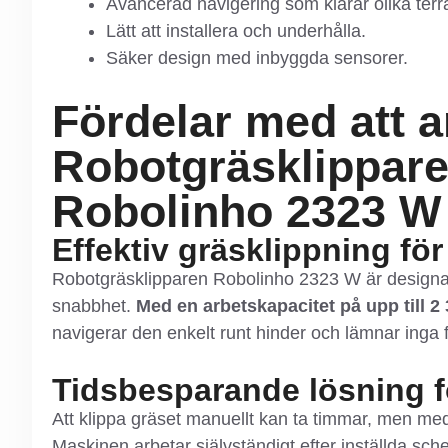
Avancerad navigering som klarar olika terr
Lätt att installera och underhålla.
Säker design med inbyggda sensorer.
Fördelar med att 
Robotgräsklippare
Robolinho 2323 W
Effektiv gräsklippning för
Robotgräsklipparen Robolinho 2323 W är designad
snabbhet.
Med en arbetskapacitet på upp till 2
navigerar den enkelt runt hinder och lämnar inga f
Tidsbesparande lösning f
Att klippa gräset manuellt kan ta timmar, men m
Maskinen arbetar självständigt efter inställda sche