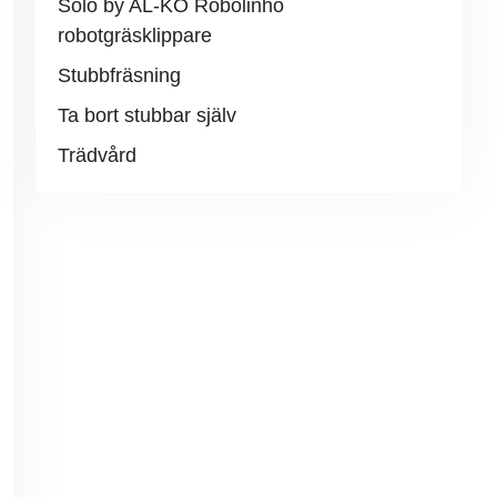
Solo by AL-KO Robolinho
robotgräsklippare
Stubbfräsning
Ta bort stubbar själv
Trädvård