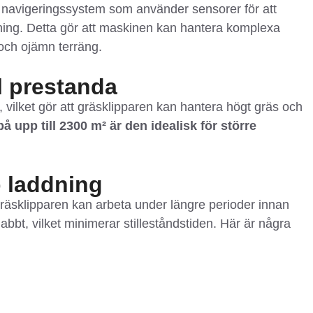
t navigeringssystem som använder sensorer för att
ning. Detta gör att maskinen kan hantera komplexa
och ojämn terräng.
al prestanda
 vilket gör att gräsklipparen kan hantera högt gräs och
å upp till 2300 m² är den idealisk för större
b laddning
tt gräsklipparen kan arbeta under längre perioder innan
bt, vilket minimerar stilleståndstiden. Här är några