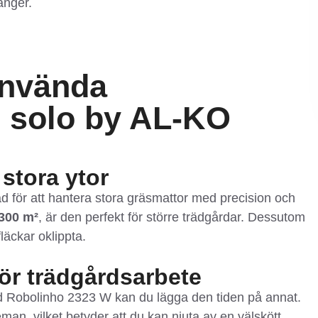
änger.
använda
 solo by AL-KO
 stora ytor
 för att hantera stora gräsmattor med precision och
 300 m²
, är den perfekt för större trädgårdar. Dessutom
läckar oklippta.
ör trädgårdsarbete
ed Robolinho 2323 W kan du lägga den tiden på annat.
man, vilket betyder att du kan njuta av en välskött