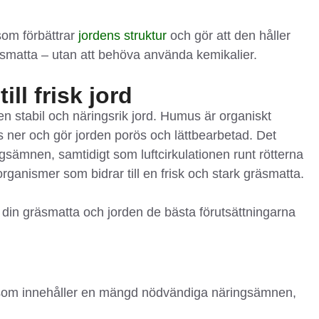
som förbättrar
jordens struktur
och gör att den håller
räsmatta – utan att behöva använda kemikalier.
ll frisk jord
n stabil och näringsrik jord. Humus är organiskt
 ner och gör jorden porös och lättbearbetad. Det
ngsämnen, samtidigt som luftcirkulationen runt rötterna
organismer som bidrar till en frisk och stark gräsmatta.
 gräsmatta och jorden de bästa förutsättningarna
al som innehåller en mängd nödvändiga näringsämnen,