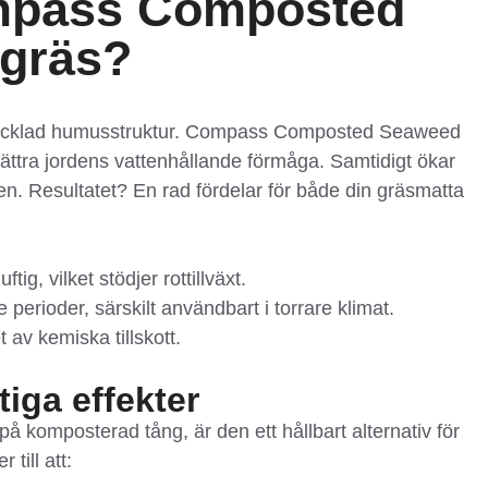
ompass Composted
 gräs?
lutvecklad humusstruktur. Compass Composted Seaweed
rbättra jordens vattenhållande förmåga. Samtidigt ökar
n. Resultatet? En rad fördelar för både din gräsmatta
g, vilket stödjer rottillväxt.
perioder, särskilt användbart i torrare klimat.
av kemiska tillskott.
tiga effekter
omposterad tång, är den ett hållbart alternativ för
till att: