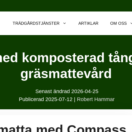
TRÄDGÅRDSTJÄNSTER
ARTIKLAR
OM OSS
med komposterad tång
gräsmattevård
Senast ändrad
2026-04-25
Publicerad
2025-07-12
|
Robert Hammar
äsmatta med Compass