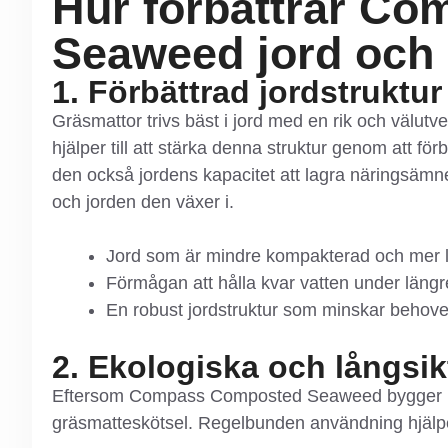
Hur förbättrar C
Seaweed jord och
1. Förbättrad jordstruktur
Gräsmattor trivs bäst i jord med en rik och vä
hjälper till att stärka denna struktur genom att fö
den också jordens kapacitet att lagra näringsämne
och jorden den växer i.
Jord som är mindre kompakterad och mer lufti
Förmågan att hålla kvar vatten under längre 
En robust jordstruktur som minskar behovet 
2. Ekologiska och långsik
Eftersom Compass Composted Seaweed bygger på k
gräsmatteskötsel. Regelbunden användning hjälper 