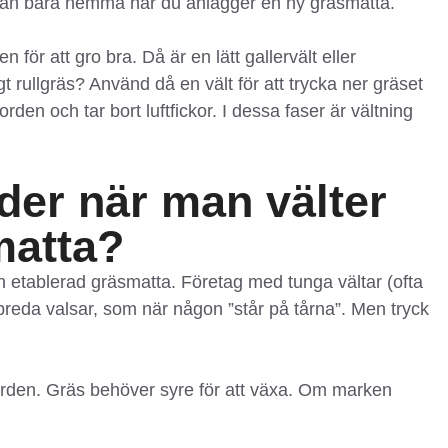
ästan bara hemma när du anlägger en ny gräsmatta.
en för att gro bra. Då är en lätt gallervält eller
igt rullgräs? Använd då en vält för att trycka ner gräset
orden och tar bort luftfickor. I dessa faser är vältning
der när man välter
matta?
 etablerad gräsmatta. Företag med tunga vältar (ofta
r breda valsar, som när någon ”står på tårna”. Men tryck
orden. Gräs behöver syre för att växa. Om marken