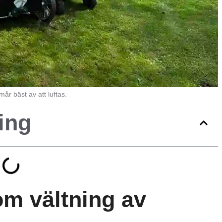
år bäst av att luftas.
ing
m vältning av