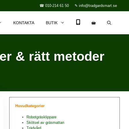
☎ 010-214 61 50
✎ info@tradgardsmart.se
KONTAKTA
BUTIK
er & rätt metoder
Huvudkategorier
Robotgräsklippare
Skötsel av gräsmattan
Trädvård