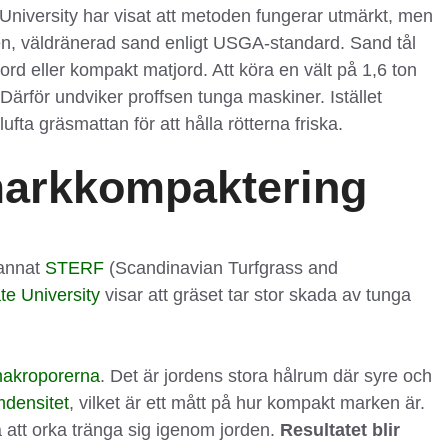
University har visat att metoden fungerar utmärkt, men
en, väldränerad sand enligt USGA-standard. Sand tål
jord eller kompakt matjord. Att köra en vält på 1,6 ton
 Därför undviker proffsen tunga maskiner. Istället
ta gräsmattan för att hålla rötterna friska.
arkkompaktering
 annat
STERF
(Scandinavian Turfgrass and
te University
visar att gräset tar stor skada av tunga
akroporerna
. Det är jordens stora hålrum där syre och
mdensitet
, vilket är ett mått på hur kompakt marken är.
a att orka tränga sig igenom jorden.
Resultatet blir