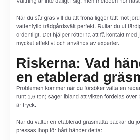
Vältning är inte dåligt i sig, men metoden hör n
När du sår gräs vill du att fröna ligger tätt mot jord
vattenfylld trädgårdsvält perfekt. Rullar du ut färd
ordentligt. Det hjälper rötterna att få kontakt med j
mycket effektivt och används av experter.
Riskerna: Vad hän
en etablerad gräs
Problemen kommer när du försöker välta en redan
runt 1,6 ton) säger ibland att vikten fördelas öve
är tryck.
När du välter en etablerad gräsmatta packar du j
pressas ihop för hårt händer detta: