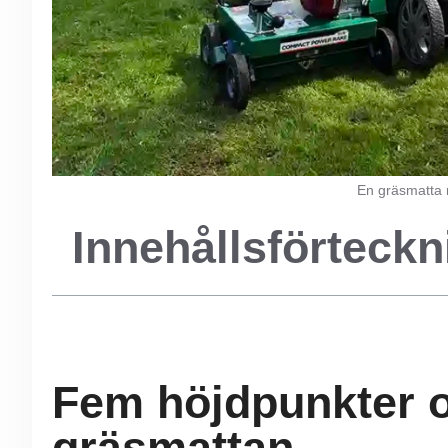
En gräsmatta m
Innehållsförteckn
Fem höjdpunkter o
gräsmattan