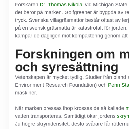
Forskaren
Dr. Thomas Nikolai
vid Michigan State 
det beror på marken. Golfgreener är byggda av r
tryck. Svenska villagräsmattor består oftast av ler
på en svensk gräsmatta är katastrofalt för jorden.
kämpar de dagligen mot kompaktering genom att luf
Forskningen om m
och syresättning
Vetenskapen är mycket tydlig. Studier från bland
Environment Research Foundation) och
Penn Sta
maskiner.
När marken pressas ihop krossas de så kallade
m
vatten transporteras. Samtidigt ökar jordens
skry
Ju högre skrymdensitet, desto svårare får röttern