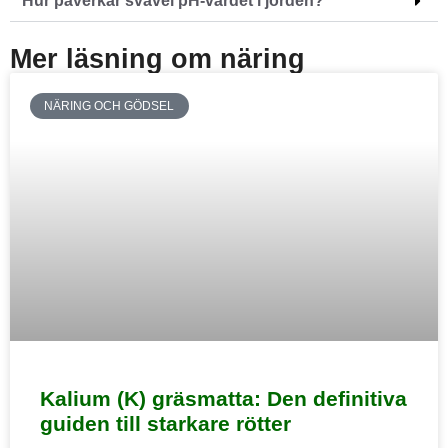
Hur påverkar svavel pH-värdet i jorden?
Mer läsning om näring
NÄRING OCH GÖDSEL
Kalium (K) gräsmatta: Den definitiva
guiden till starkare rötter