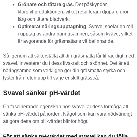
Grönare och tätare gräs
. Det påskyndar
klorofyllproduktionen, vilket resulterar i djupare grön
färg och tätare bladverk.
Optimerat näringsupptagning
. Svavel spelar en roll
i upptag av andra näringsämnen, såsom kväve, vilket
är avgörande för gräsmattans välbefinnande.
Så, genom att säkerställa att din gräsmatta får tillräckligt med
svavel, investerar du i dess livskraft och skönhet. Det är ett
näringsämne som verkligen ger din gräsmatta styrka och
lyster från roten upp till varje enskilt grässtrå.
Svavel sänker pH-värdet
En fascinerande egenskap hos svavel är dess förmåga att
sänka pH-värdet på jorden. Något som kan vara nödvändigt
att göra detta om pH-värdet blir för högt.
För att sänka pH-värdet med svavel kan du följa