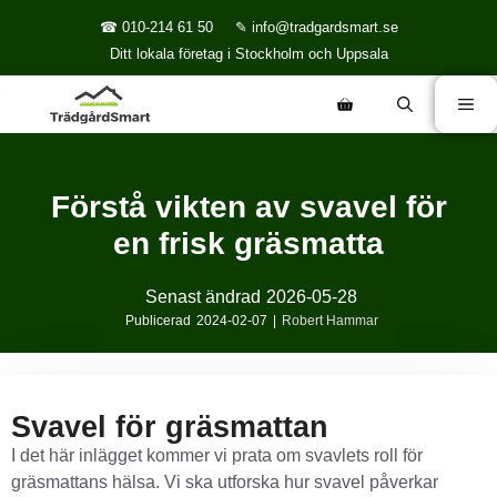
☎ 010-214 61 50
✎ info@tradgardsmart.se
Ditt lokala företag i Stockholm och Uppsala
Förstå vikten av svavel för
en frisk gräsmatta
Senast ändrad
2026-05-28
Publicerad
2024-02-07
|
Robert Hammar
Svavel för gräsmattan
I det här inlägget kommer vi prata om svavlets roll för
gräsmattans hälsa. Vi ska utforska hur svavel påverkar