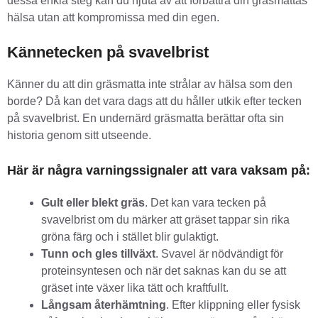
dessa enkla steg kan du njuta av att förbättra din gräsmattas
hälsa utan att kompromissa med din egen.
Kännetecken på svavelbrist
Känner du att din gräsmatta inte strålar av hälsa som den
borde? Då kan det vara dags att du håller utkik efter tecken
på svavelbrist. En undernärd gräsmatta berättar ofta sin
historia genom sitt utseende.
Här är några varningssignaler att vara vaksam på:
Gult eller blekt gräs
. Det kan vara tecken på
svavelbrist om du märker att gräset tappar sin rika
gröna färg och i stället blir gulaktigt.
Tunn och gles tillväxt
. Svavel är nödvändigt för
proteinsyntesen och när det saknas kan du se att
gräset inte växer lika tätt och kraftfullt.
Långsam återhämtning
. Efter klippning eller fysisk