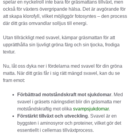
spelar en nyckelroll inte bara för gräsmattans tillväxt, men
också för växters övergripande hälsa. Det är avgörande för
att skapa klorofyll, vilket möjliggör fotosyntes – den process
där ditt gräs omvandlar solljus till energi.
Utan tillräckligt med svavel, kämpar gräsmattan för att
upprätthålla sin ljuvligt gröna färg och sin tjocka, frodiga
textur.
Nu, låt oss dyka ner i fördelarna med svavel för din gröna
matta. När ditt gräs får i sig rätt mängd svavel, kan du se
fram emot:
Förbättrad motståndskraft mot sjukdomar
. Med
svavel i gräsets näringsdiet blir din gräsmatta mer
motståndskraftig mot olika
svampsjukdomar
.
Förstärkt tillväxt och utveckling
. Svavel är en
byggsten i aminosyror och proteiner, vilket gör det
essentiellt i cellernas tillväxtprocess.