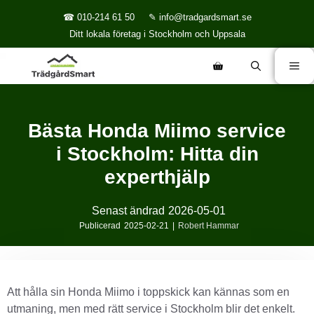
☎ 010-214 61 50
✎ info@tradgardsmart.se
Ditt lokala företag i Stockholm och Uppsala
Bästa Honda Miimo service
i Stockholm: Hitta din
experthjälp
Senast ändrad
2026-05-01
Publicerad
2025-02-21
|
Robert Hammar
Att hålla sin Honda Miimo i toppskick kan kännas som en
utmaning, men med rätt service i Stockholm blir det enkelt.