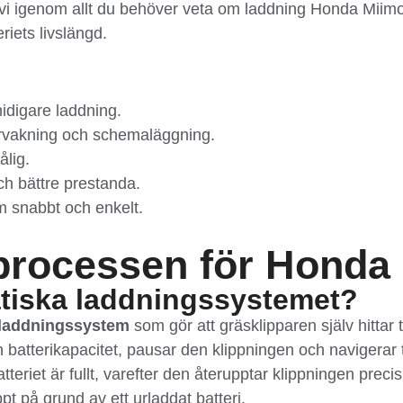
 vi igenom allt du behöver veta om laddning Honda Miimo 
eriets livslängd.
idigare laddning.
ervakning och schemaläggning.
ålig.
och bättre prestanda.
m snabbt och enkelt.
processen för Honda
atiska laddningssystemet?
 laddningssystem
som gör att gräsklipparen själv hittar t
in batterikapacitet, pausar den klippningen och navigerar t
tteriet är fullt, varefter den återupptar klippningen preci
pt på grund av ett urladdat batteri.