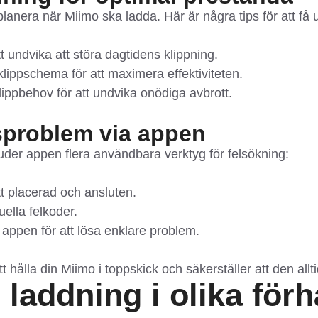
era när Miimo ska ladda. Här är några tips för att få u
tt undvika att störa dagtidens klippning.
ippschema för att maximera effektiviteten.
ppbehov för att undvika onödiga avbrott.
sproblem via appen
der appen flera användbara verktyg för felsökning:
t placerad och ansluten.
ella felkoder.
a appen för att lösa enklare problem.
 hålla din Miimo i toppskick och säkerställer att den allti
 laddning i olika för