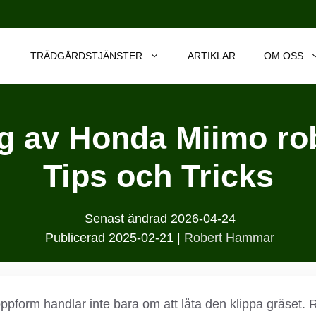
TRÄDGÅRDSTJÄNSTER
ARTIKLAR
OM OSS
ng av Honda Miimo ro
Tips och Tricks
Senast ändrad
2026-04-24
Publicerad
2025-02-21
|
Robert Hammar
ppform handlar inte bara om att låta den klippa gräset. R