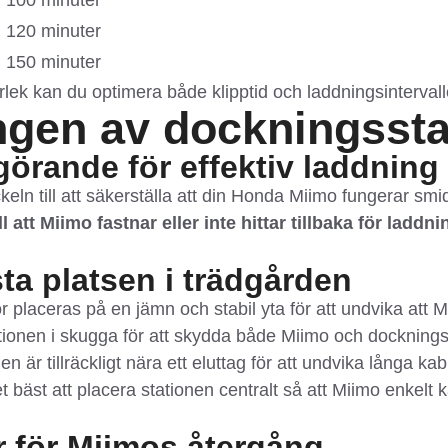
100 minuter
120 minuter
150 minuter
rlek kan du optimera både klipptid och laddningsintervall
ngen av dockningssta
görande för effektiv laddning
ckeln till att säkerställa att din Honda Miimo fungerar smi
 att Miimo fastnar eller inte hittar tillbaka för laddni
sta platsen i trädgården
placeras på en jämn och stabil yta för att undvika att Mii
ionen i skugga för att skydda både Miimo och dockningss
en är tillräckligt nära ett eluttag för att undvika långa kab
t bäst att placera stationen centralt så att Miimo enkelt 
 för Miimos återgång