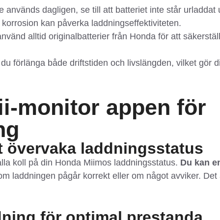
nvänds dagligen, se till att batteriet inte står urladdat
orrosion kan påverka laddningseffektiviteten.
använd alltid originalbatterier från Honda för att säkerstä
du förlänga både driftstiden och livslängden, vilket gör d
i-monitor appen för
ng
tt övervaka laddningsstatus
ålla koll på din Honda Miimos laddningsstatus.
Du kan en
laddningen pågår korrekt eller om något avviker. Det är s
ning för optimal prestanda