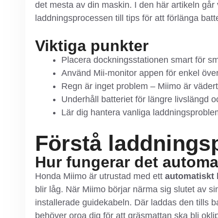
det mesta av din maskin. I den här artikeln går
laddningsprocessen till tips för att förlänga batt
Viktiga punkter
Placera dockningsstationen smart för sm
Använd Mii-monitor appen för enkel öv
Regn är inget problem – Miimo är vädert
Underhåll batteriet för längre livslängd 
Lär dig hantera vanliga laddningsproble
Förstå laddnings
Hur fungerar det autom
Honda Miimo är utrustad med ett
automatiskt
blir låg. När Miimo börjar närma sig slutet av s
installerade guidekabeln. Där laddas den tills ba
behöver oroa dig för att gräsmattan ska bli oklip