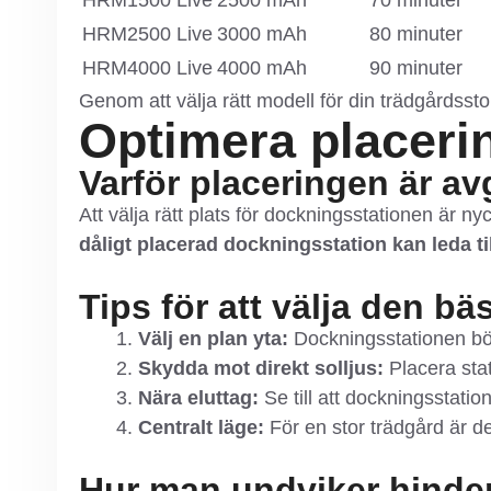
HRM1500 Live
2500 mAh
70 minuter
HRM2500 Live
3000 mAh
80 minuter
HRM4000 Live
4000 mAh
90 minuter
Genom att välja rätt modell för din trädgårdssto
Optimera placeri
Varför placeringen är av
Att välja rätt plats för dockningsstationen är ny
dåligt placerad dockningsstation kan leda till
Tips för att välja den bä
Välj en plan yta:
Dockningsstationen bör 
Skydda mot direkt solljus:
Placera stat
Nära eluttag:
Se till att dockningsstation
Centralt läge:
För en stor trädgård är de
Hur man undviker hinder