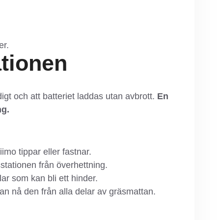
er.
tionen
digt och att batteriet laddas utan avbrott.
En
ng.
mo tippar eller fastnar.
tationen från överhettning.
lar som kan bli ett hinder.
kan nå den från alla delar av gräsmattan.