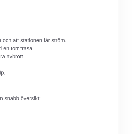
n och att stationen får ström.
en torr trasa.
gra avbrott.
lp.
n snabb översikt: