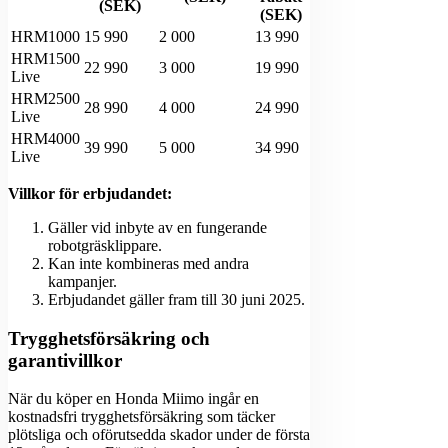
(SEK)
(SEK)
HRM1000
15 990
2 000
13 990
HRM1500
22 990
3 000
19 990
Live
HRM2500
28 990
4 000
24 990
Live
HRM4000
39 990
5 000
34 990
Live
Villkor för erbjudandet:
Gäller vid inbyte av en fungerande
robotgräsklippare.
Kan inte kombineras med andra
kampanjer.
Erbjudandet gäller fram till 30 juni 2025.
Trygghetsförsäkring och
garantivillkor
När du köper en Honda Miimo ingår en
kostnadsfri trygghetsförsäkring som täcker
plötsliga och oförutsedda skador under de första