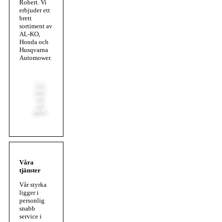
Robert. Vi
erbjuder ett
brett
sortiment av
AL-KO,
Honda och
Husqvarna
Automower.
Läs
mer
om
vår
tjänst
Våra
tjänster
Vår styrka
ligger i
personlig
snabb
service i