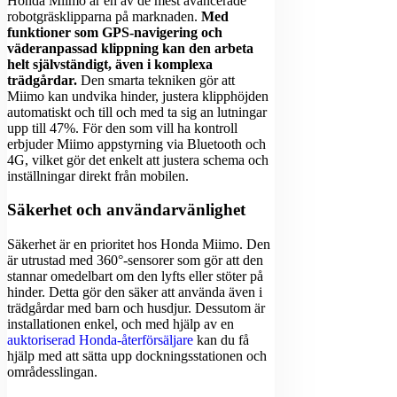
Honda Miimo är en av de mest avancerade
robotgräsklipparna på marknaden.
Med
funktioner som GPS-navigering och
väderanpassad klippning kan den arbeta
helt självständigt, även i komplexa
trädgårdar.
Den smarta tekniken gör att
Miimo kan undvika hinder, justera klipphöjden
automatiskt och till och med ta sig an lutningar
upp till 47%. För den som vill ha kontroll
erbjuder Miimo appstyrning via Bluetooth och
4G, vilket gör det enkelt att justera schema och
inställningar direkt från mobilen.
Säkerhet och användarvänlighet
Säkerhet är en prioritet hos Honda Miimo. Den
är utrustad med 360°-sensorer som gör att den
stannar omedelbart om den lyfts eller stöter på
hinder. Detta gör den säker att använda även i
trädgårdar med barn och husdjur. Dessutom är
installationen enkel, och med hjälp av en
auktoriserad Honda-återförsäljare
kan du få
hjälp med att sätta upp dockningsstationen och
områdesslingan.