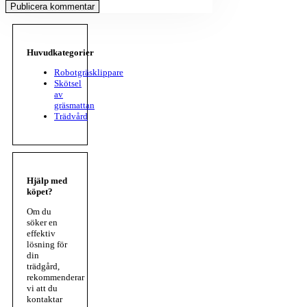
Huvudkategorier
Robotgräsklippare
Skötsel
av
gräsmattan
Trädvård
Hjälp med
köpet?
Om du
söker en
effektiv
lösning för
din
trädgård,
rekommenderar
vi att du
kontaktar