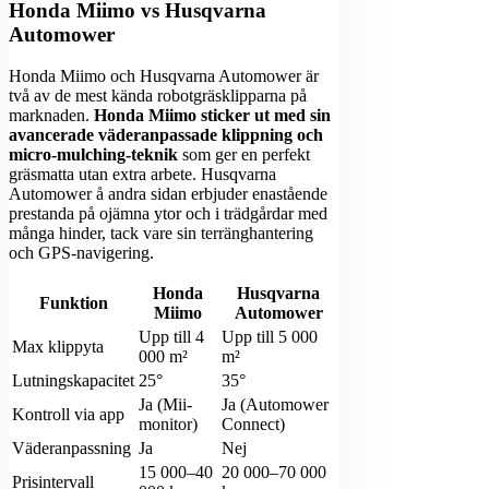
Honda Miimo vs Husqvarna
Automower
Honda Miimo och Husqvarna Automower är
två av de mest kända robotgräsklipparna på
marknaden.
Honda Miimo sticker ut med sin
avancerade väderanpassade klippning och
micro-mulching-teknik
som ger en perfekt
gräsmatta utan extra arbete. Husqvarna
Automower å andra sidan erbjuder enastående
prestanda på ojämna ytor och i trädgårdar med
många hinder, tack vare sin terränghantering
och GPS-navigering.
Honda
Husqvarna
Funktion
Miimo
Automower
Upp till 4
Upp till 5 000
Max klippyta
000 m²
m²
Lutningskapacitet
25°
35°
Ja (Mii-
Ja (Automower
Kontroll via app
monitor)
Connect)
Väderanpassning
Ja
Nej
15 000–40
20 000–70 000
Prisintervall