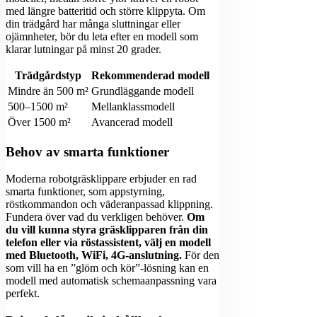
med längre batteritid och större klippyta. Om
din trädgård har många sluttningar eller
ojämnheter, bör du leta efter en modell som
klarar lutningar på minst 20 grader.
Trädgårdstyp
Rekommenderad modell
Mindre än 500 m²
Grundläggande modell
500–1500 m²
Mellanklassmodell
Över 1500 m²
Avancerad modell
Behov av smarta funktioner
Moderna robotgräsklippare erbjuder en rad
smarta funktioner, som appstyrning,
röstkommandon och väderanpassad klippning.
Fundera över vad du verkligen behöver.
Om
du vill kunna styra gräsklipparen från din
telefon eller via röstassistent, välj en modell
med Bluetooth, WiFi, 4G-anslutning.
För den
som vill ha en ”glöm och kör”-lösning kan en
modell med automatisk schemaanpassning vara
perfekt.