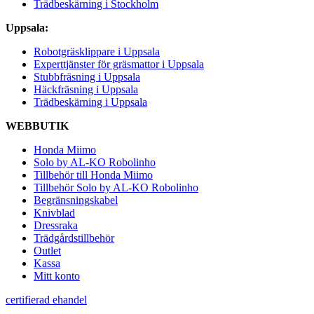
Trädbeskärning i Stockholm
Uppsala:
Robotgräsklippare i Uppsala
Experttjänster för gräsmattor i Uppsala
Stubbfräsning i Uppsala
Häckfräsning i Uppsala
Trädbeskärning i Uppsala
WEBBUTIK
Honda Miimo
Solo by AL-KO Robolinho
Tillbehör till Honda Miimo
Tillbehör Solo by AL-KO Robolinho
Begränsningskabel
Knivblad
Dressraka
Trädgårdstillbehör
Outlet
Kassa
Mitt konto
certifierad ehandel