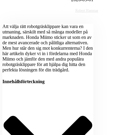
Senast ändrad
Publicerad
2025-03-13
|
Robert Hammar
Att välja rätt robotgräsklippare kan vara en
utmaning, särskilt med så många modeller på
marknaden. Honda Miimo sticker ut som en av
de mest avancerade och pålitliga alternativen.
Men hur står den sig mot konkurrenterna? I den
här artikeln dyker vi in i fördelarna med Honda
Miimo och jämför den med andra populära
robotgräsklippare för att hjälpa dig hitta den
perfekta lösningen för din trädgård.
Innehållsförteckning