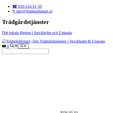
Hoppa till innehåll
☎ 010-214 61 50
✎ info@tradgardsmart.se
Trädgårdstjänster
Ditt lokala företag i Stockholm och Uppsala
Meny
0
Jämförelse Honda Miimo och
andra robotgräsklippare:
Vilken är bäst för din
trädgård?
2026-05-01