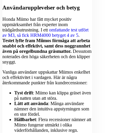
Användarupplevelser och betyg
Honda Miimo har fått mycket positiv
uppmärksamhet från experter inom
trädgårdsutrustning. I ett
omfattande test utfört
av M3, så fick HRM4000 betyget 4 av 5
.
Testet lyfte fram Miimos förmåga att arbeta
snabbt och effektivt, samt dess noggrannhet
även på oregelbundna gräsmattor.
Dessutom
noterades den höga säkerheten och den klipper
snyggt.
Vanliga användare uppskattar Miimos enkelhet
och effektivitet i vardagen. Här är några
återkommande punkter från kundrecensioner:
Tyst drift
: Miimo kan klippa gräset även
på natten utan att störa.
Lätt att använda
: Många användare
nämner den intuitiva appstyrningen som
en stor fördel.
Hållbarhet
: Flera recensioner nämner att
Miimo fungerar utmärkt i olika
väderförhållanden, inklusive regn.