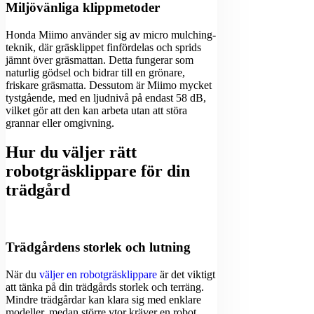
Miljövänliga klippmetoder
Honda Miimo använder sig av micro mulching-
teknik, där gräsklippet finfördelas och sprids
jämnt över gräsmattan. Detta fungerar som
naturlig gödsel och bidrar till en grönare,
friskare gräsmatta. Dessutom är Miimo mycket
tystgående, med en ljudnivå på endast 58 dB,
vilket gör att den kan arbeta utan att störa
grannar eller omgivning.
Hur du väljer rätt
robotgräsklippare för din
trädgård
Trädgårdens storlek och lutning
När du
väljer en robotgräsklippare
är det viktigt
att tänka på din trädgårds storlek och terräng.
Mindre trädgårdar kan klara sig med enklare
modeller, medan större ytor kräver en robot