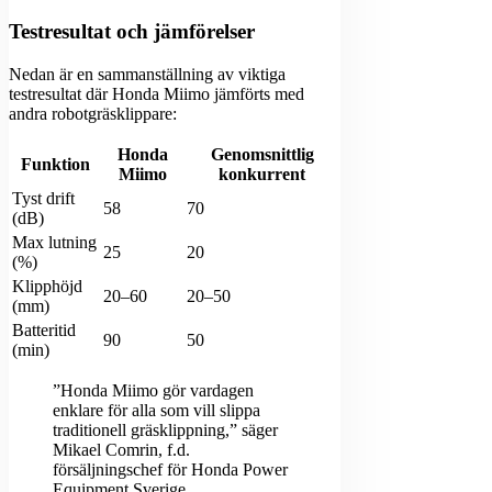
Testresultat och jämförelser
Nedan är en sammanställning av viktiga
testresultat där Honda Miimo jämförts med
andra robotgräsklippare:
Honda
Genomsnittlig
Funktion
Miimo
konkurrent
Tyst drift
58
70
(dB)
Max lutning
25
20
(%)
Klipphöjd
20–60
20–50
(mm)
Batteritid
90
50
(min)
”Honda Miimo gör vardagen
enklare för alla som vill slippa
traditionell gräsklippning,” säger
Mikael Comrin, f.d.
försäljningschef för Honda Power
Equipment Sverige.