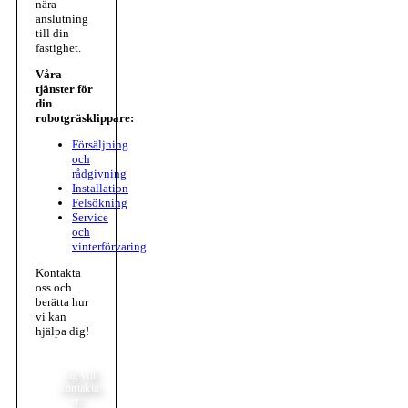
nära
anslutning
till din
fastighet.
Våra
tjänster för
din
robotgräsklippare:
Försäljning
och
rådgivning
Installation
Felsökning
Service
och
vinterförvaring
Kontakta
oss och
berätta hur
vi kan
hjälpa dig!
Jag vill
kontakta
er...