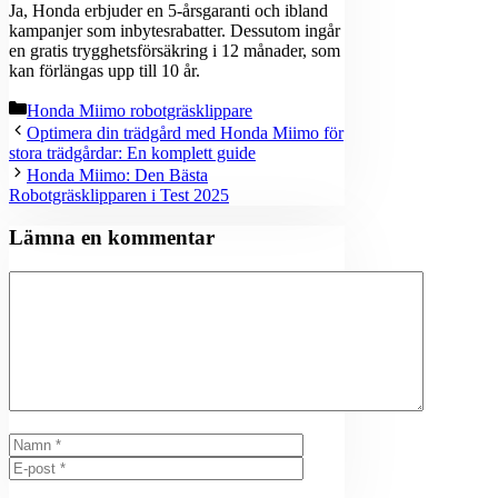
Ja, Honda erbjuder en 5-årsgaranti och ibland
kampanjer som inbytesrabatter. Dessutom ingår
en gratis trygghetsförsäkring i 12 månader, som
kan förlängas upp till 10 år.
Kategorier
Honda Miimo robotgräsklippare
Optimera din trädgård med Honda Miimo för
stora trädgårdar: En komplett guide
Honda Miimo: Den Bästa
Robotgräsklipparen i Test 2025
Lämna en kommentar
Kommentar
Namn
E-post