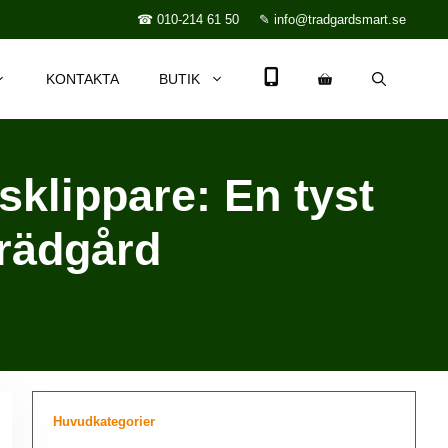
☎ 010-214 61 50
✎ info@tradgardsmart.se
KONTAKTA
BUTIK
klippare: En tyst
trädgård
Huvudkategorier