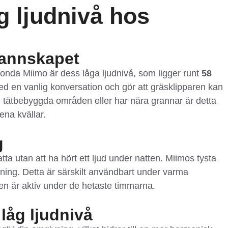
g ljudnivå hos
rannskapet
da Miimo är dess låga ljudnivå, som ligger runt
58
d en vanlig konversation och gör att gräsklipparen kan
 i tätbebyggda områden eller har nära grannar är detta
sena kvällar.
g
tta utan att ha hört ett ljud under natten. Miimos tysta
ösning. Detta är särskilt användbart under varma
en är aktiv under de hetaste timmarna.
låg ljudnivå