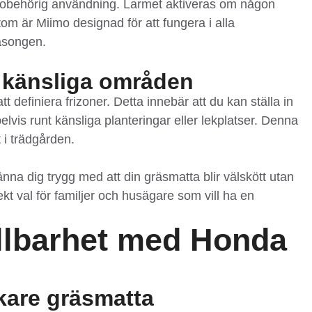
n obehörig användning. Larmet aktiveras om någon
om är Miimo designad för att fungera i alla
säsongen.
h känsliga områden
 definiera frizoner. Detta innebär att du kan ställa in
lvis runt känsliga planteringar eller lekplatser. Denna
 i trädgården.
a dig trygg med att din gräsmatta blir välskött utan
t val för familjer och husägare som vill ha en
ållbarhet med Honda
kare gräsmatta