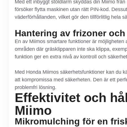
Med ett inbyggt stöldlarm skyddas din Miimo frå
försöker flytta maskinen utan rätt PIN-kod. Dessut
väderförhållanden, vilket gör den tillförlitlig hela 
Hantering av frizoner oc
En av Miimos smartare funktioner är möjligheten att
områden där gräsklipparen inte ska klippa, exempe
funktion ger en extra nivå av kontroll och säkerhet
Med Honda Miimos säkerhetsfunktioner kan du känn
att kompromissa med säkerheten. Den är ett perfek
problemfri lösning.
Effektivitet och h
Miimo
Mikromulching för en fris