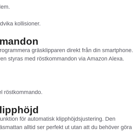
lem.
dvika kollisioner.
mmandon
ogrammera gräsklipparen direkt från din smartphone.
även styras med röstkommandon via Amazon Alexa.
kel röstkommando.
lipphöjd
ktion för automatisk klipphöjdsjustering. Den
gräsmattan alltid ser perfekt ut utan att du behöver göra