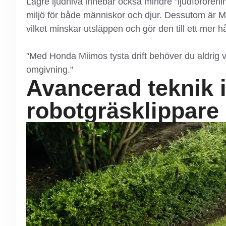
Lägre ljudnivå innebär också mindre "ljudförorening
miljö för både människor och djur. Dessutom är Mii
vilket minskar utsläppen och gör den till ett mer hå
"Med Honda Miimos tysta drift behöver du aldrig 
omgivning."
Avancerad teknik 
robotgräsklippare