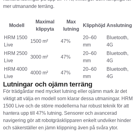
mer utmanande terräng.
Maximal
Max
Modell
Klipphöjd
Anslutning
klippyta
lutning
HRM 1500
20–60
Bluetooth,
1500 m²
47%
Live
mm
4G
HRM 2500
20–60
Bluetooth,
3000 m²
47%
Live
mm
4G
HRM 4000
20–60
Bluetooth,
4000 m²
47%
Live
mm
4G
Lutningar och ojämn terräng
För trädgårdar med mycket lutning eller ojämn mark är det
viktigt att välja en modell som klarar dessa utmaningar. HRM
1500 Live och de större modellerna har robust teknik för att
hantera upp till 47% lutning. Sensorer och avancerad
navigering gör att robotgräsklipparen enkelt undviker hinder
och säkerställer en jämn klippning även på svåra ytor.