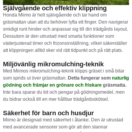
Självgående och effektiv klippning
Honda Miimo är helt självgående och tar hand om
gräsmattan utan att du behöver lyfta ett finger. Den navigerar
smidigt runt hinder och anpassar sig till din trädgårds layout.
Dessutom är den utrustad med smarta funktioner som
väderjusterad timer och frizonsinställning, vilket säkerställer
att klippningen alltid sker vid rätt tidpunkt och på rätt plats.
Miljövänlig mikromulching-teknik
Med Miimos mikromulching-teknik klipps gräset i små bitar
som sprids ut över gräsmattan.
Detta fungerar som
naturlig
gödning och främjar en grönare och friskare
gräsmatta.
Inte bara sparar du tid och pengar på gödningsmedel, men
du bidrar också till en mer hållbar trädgårdsskötsel.
Säkerhet för barn och husdjur
Miimo är designad med säkerhet i åtanke. Den är utrustad
med avancerade sensorer som gör att den stannar