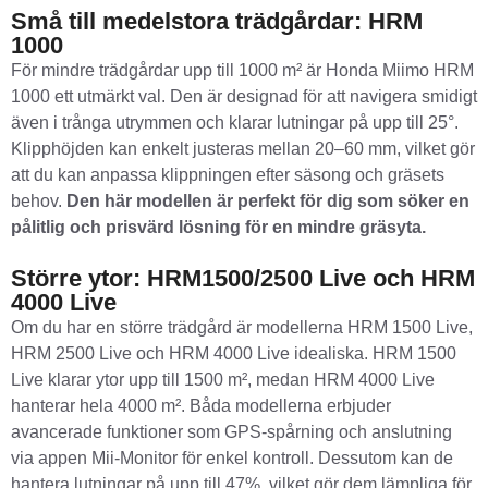
Små till medelstora trädgårdar: HRM
1000
För mindre trädgårdar upp till 1000 m² är Honda Miimo HRM
1000 ett utmärkt val. Den är designad för att navigera smidigt
även i trånga utrymmen och klarar lutningar på upp till 25°.
Klipphöjden kan enkelt justeras mellan 20–60 mm, vilket gör
att du kan anpassa klippningen efter säsong och gräsets
behov.
Den här modellen är perfekt för dig som söker en
pålitlig och prisvärd lösning för en mindre gräsyta.
Större ytor: HRM1500/2500 Live och HRM
4000 Live
Om du har en större trädgård är modellerna HRM 1500 Live,
HRM 2500 Live och HRM 4000 Live idealiska. HRM 1500
Live klarar ytor upp till 1500 m², medan HRM 4000 Live
hanterar hela 4000 m². Båda modellerna erbjuder
avancerade funktioner som GPS-spårning och anslutning
via appen Mii-Monitor för enkel kontroll. Dessutom kan de
hantera lutningar på upp till 47%, vilket gör dem lämpliga för