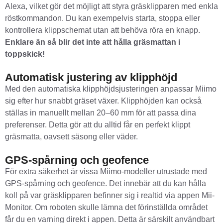
Alexa, vilket gör det möjligt att styra gräsklipparen med enkla
röstkommandon. Du kan exempelvis starta, stoppa eller
kontrollera klippschemat utan att behöva röra en knapp.
Enklare än så blir det inte att hålla gräsmattan i
toppskick!
Automatisk justering av klipphöjd
Med den automatiska klipphöjdsjusteringen anpassar Miimo
sig efter hur snabbt gräset växer. Klipphöjden kan också
ställas in manuellt mellan 20–60 mm för att passa dina
preferenser. Detta gör att du alltid får en perfekt klippt
gräsmatta, oavsett säsong eller väder.
GPS-spårning och geofence
För extra säkerhet är vissa Miimo-modeller utrustade med
GPS-spårning och geofence. Det innebär att du kan hålla
koll på var gräsklipparen befinner sig i realtid via appen Mii-
Monitor. Om roboten skulle lämna det förinställda området
får du en varning direkt i appen. Detta är särskilt användbart