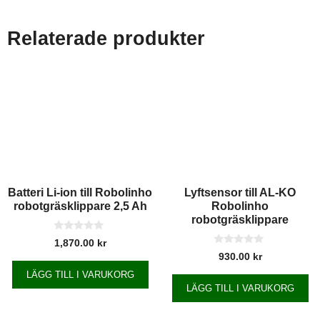
Relaterade produkter
Batteri Li-ion till Robolinho
Lyftsensor till AL-KO
robotgräsklippare 2,5 Ah
Robolinho
robotgräsklippare
0
1,870.00
kr
a
0
930.00
kr
v
a
5
v
LÄGG TILL I VARUKORG
5
LÄGG TILL I VARUKORG