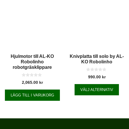
Hjulmotor till AL-KO
Knivplatta till solo by AL-
Robolinho
KO Robolinho
robotgräsklippare
0
990.00
kr
a
0
2,065.00
kr
v
a
5
v
VÄLJ ALTERNATIV
5
LÄGG TILL I VARUKORG