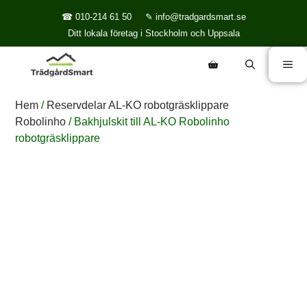
☎ 010-214 61 50
✎ info@tradgardsmart.se
Ditt lokala företag i Stockholm och Uppsala
Hem
/
Reservdelar AL-KO robotgräsklippare
Robolinho
/ Bakhjulskit till AL-KO Robolinho
robotgräsklippare