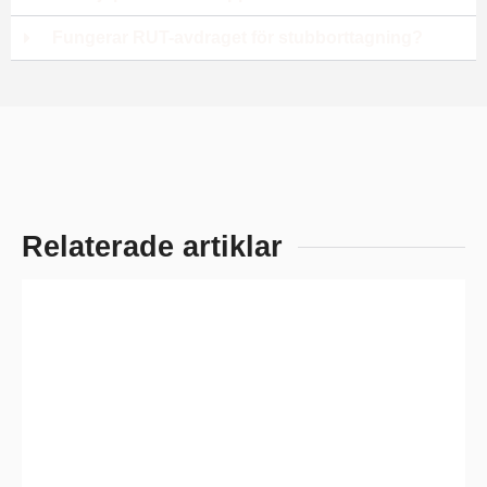
Fungerar RUT-avdraget för stubborttagning?
Relaterade artiklar