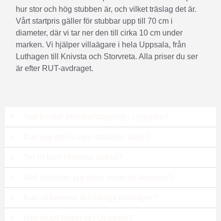
hur stor och hög stubben är, och vilket träslag det är.
Vårt startpris gäller för stubbar upp till 70 cm i
diameter, där vi tar ner den till cirka 10 cm under
marken. Vi hjälper villaägare i hela Uppsala, från
Luthagen till Knivsta och Storvreta. Alla priser du ser
är efter RUT-avdraget.
Vad kostar stubborttagning i Uppsala?
Kan jag gräva upp stubben själv?
Tar ni bort rötterna också?
Vad behöver jag göra innan ni kommer?
Kan ni komma åt i trånga passager?
Hur djupt fräser ni i Uppsala?