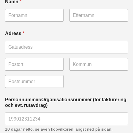
Namn
*
Först
Sist
Adress
*
Adressrad 1
Ort
Delstat/provin
s/region
Postnummer
Personnummer/Organisationsnummer (för fakturering
och evt. rutavdrag)
10 dagar netto, se även köpvillkoren längst ned på sidan.