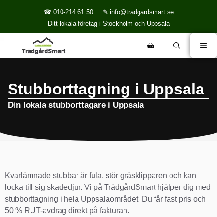
☎ 010-214 61 50
✎ info@tradgardsmart.se
Ditt lokala företag i Stockholm och Uppsala
Stubborttagning i Uppsala
Din lokala stubborttagare i Uppsala
Kvarlämnade stubbar är fula, stör gräsklipparen och kan
locka till sig skadedjur. Vi på TrädgårdSmart hjälper dig med
stubborttagning i hela Uppsalaområdet. Du får fast pris och
50 % RUT-avdrag direkt på fakturan.