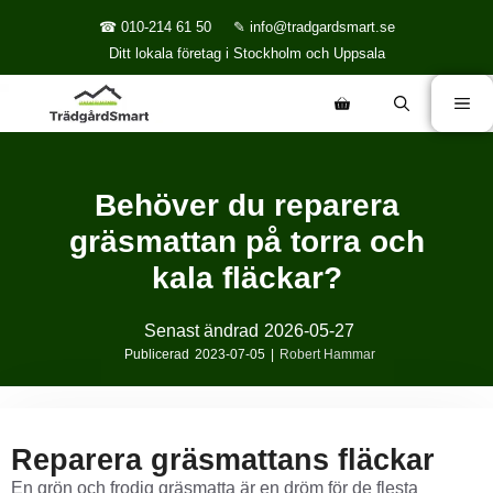
☎ 010-214 61 50
✎ info@tradgardsmart.se
Ditt lokala företag i Stockholm och Uppsala
Behöver du reparera
gräsmattan på torra och
kala fläckar?
Senast ändrad
2026-05-27
Publicerad
2023-07-05
|
Robert Hammar
Reparera gräsmattans fläckar
En grön och frodig gräsmatta är en dröm för de flesta