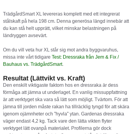
TrädgårdSmart XL levereras komplett med ett integrerat
stålskaft på hela 198 cm. Denna generösa längd innebär att
du kan stå helt upprätt, vilket minskar belastningen på
ländryggen avsevärt.
Om du vill veta hur XL står sig mot andra byggvaruhus,
missa inte vårt tidigare
Test: Dressraka från Jem & Fix /
Bauhaus vs. TrädgårdSmart
.
Resultat (Lättvikt vs. Kraft)
Den enskilt viktigaste faktorn hos en dressraka är dess
förmåga att jämna ut underlaget. En vanlig missuppfattning
är att verktyget ska vara så lätt som möjligt. Tvärtom. För att
jämna till jorden måste rakan ha tillräcklig tyngd för att skära
igenom ojämnheter och ”hyvla” ytan. Gardenas dressraka
väger endast 4,2 kg. Tack vare den lätta vikten flyter
verktyget lätt ovanpå materialet. Profilerna gör dock