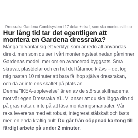
Dressraka Gardena Combisystem i 17 delar + skaft, som ska monteras iihop.
Hur lång tid tar det egentligen att
montera en Gardena dressraka?
Många förväntar sig ett verktyg som är redo att användas
direkt, men som du ser i vårt monteringstest nedan påminner
Gardenas modell mer om en avancerad byggsats. Små
skruvar, plastdelar och en hel del tålamod krävs – det tog
mig nästan 10 minuter att bara få ihop själva dressrakan,
och då är inte ens skaftet på plats än.
Denna ”IKEA-upplevelse” är en av de största skillnaderna
mot vår egen Dressraka XL. Vi anser att du ska lägga din tid
på gräsmattan, inte på att läsa monteringsmanualer. Vår
raka levereras med ett robust, integrerat stålskaft och fästs
med en enda kraftig bult.
Du går från oöppnad kartong till
färdigt arbete på under 2 minuter
.