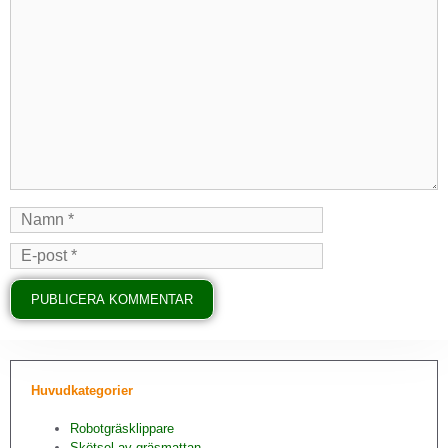
Huvudkategorier
Robotgräsklippare
Skötsel av gräsmattan