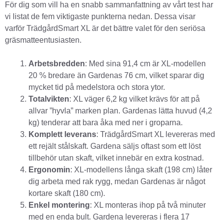
För dig som vill ha en snabb sammanfattning av vårt test har
vi listat de fem viktigaste punkterna nedan. Dessa visar
varför TrädgårdSmart XL är det bättre valet för den seriösa
gräsmatteentusiasten.
Arbetsbredden
: Med sina 91,4 cm är XL-modellen
20 % bredare än Gardenas 76 cm, vilket sparar dig
mycket tid på medelstora och stora ytor.
Totalvikten
: XL väger 6,2 kg vilket krävs för att på
allvar ”hyvla” marken plan. Gardenas lätta huvud (4,2
kg) tenderar att bara åka med ner i groparna.
Komplett leverans
: TrädgårdSmart XL levereras med
ett rejält stålskaft. Gardena säljs oftast som ett löst
tillbehör utan skaft, vilket innebär en extra kostnad.
Ergonomin
: XL-modellens långa skaft (198 cm) låter
dig arbeta med rak rygg, medan Gardenas är något
kortare skaft (180 cm).
Enkel montering
: XL monteras ihop på två minuter
med en enda bult. Gardena levereras i flera 17