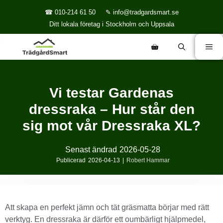
☎ 010-214 61 50
✎ info@tradgardsmart.se
Ditt lokala företag i Stockholm och Uppsala
Vi testar Gardenas
dressraka – Hur står den
sig mot vår Dressraka XL?
Senast ändrad
2026-05-28
Publicerad
2026-04-13
|
Robert Hammar
Att skapa en perfekt jämn och tät gräsmatta börjar med rätt
verktyg. En dressraka är därför ett oumbärligt hjälpmedel,