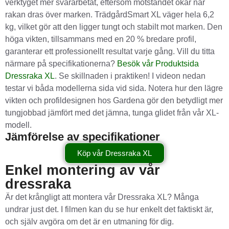
verktyget mer svårarbetat, eftersom motståndet ökar när
rakan dras över marken. TrädgårdSmart XL väger hela 6,2
kg, vilket gör att den ligger tungt och stabilt mot marken. Den
höga vikten, tillsammans med en 20 % bredare profil,
garanterar ett professionellt resultat varje gång. Vill du titta
närmare på specifikationerna?
Besök vår Produktsida
Dressraka XL
. Se skillnaden i praktiken! I videon nedan
testar vi båda modellerna sida vid sida. Notera hur den lägre
vikten och profildesignen hos Gardena gör den betydligt mer
tungjobbad jämfört med det jämna, tunga glidet från vår XL-
modell.
Jämförelse av specifikationer
Köp vår Dressraka XL
Enkel montering av vår
dressraka
Är det krångligt att montera vår Dressraka XL? Många
undrar just det. I filmen kan du se hur enkelt det faktiskt är,
och själv avgöra om det är en utmaning för dig.