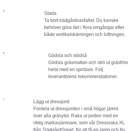
5
Städa
Ta bort trädgårdsavfallet. Du kanske
behöver göra det i flera omgångar efter
både vertikalskärningen och luftningen.
6
Gödsla och stödså
Gödsla gräsmattan och strö ut gräsfrön
helst med en spridare. Följ
leverantörens rekommendationer.
7
Lägg ut dressjord
Fördela ut dressjorden i små högar jämnt
över alla gräsytor. Raka ut jorden med en
riktig markavjämnare, som vår Dressraka XL
från TrädgårdSmart, för att få en jämn och fin