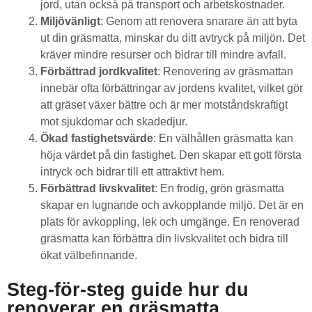
jord, utan också på transport och arbetskostnader.
Miljövänligt
: Genom att renovera snarare än att byta
ut din gräsmatta, minskar du ditt avtryck på miljön. Det
kräver mindre resurser och bidrar till mindre avfall.
Förbättrad jordkvalitet
: Renovering av gräsmattan
innebär ofta förbättringar av jordens kvalitet, vilket gör
att gräset växer bättre och är mer motståndskraftigt
mot sjukdomar och skadedjur.
Ökad fastighetsvärde
: En välhållen gräsmatta kan
höja värdet på din fastighet. Den skapar ett gott första
intryck och bidrar till ett attraktivt hem.
Förbättrad livskvalitet
: En frodig, grön gräsmatta
skapar en lugnande och avkopplande miljö. Det är en
plats för avkoppling, lek och umgänge. En renoverad
gräsmatta kan förbättra din livskvalitet och bidra till
ökat välbefinnande.
Steg-för-steg guide hur du
renoverar en gräsmatta