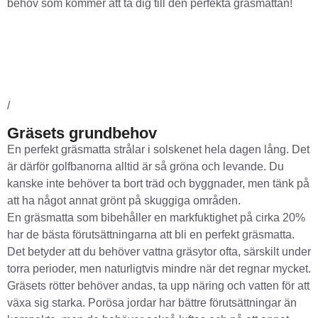
behov som kommer att ta dig till den perfekta gräsmattan!
Näring
Vatten
Luft
Sol
/
Gräsets grundbehov
En perfekt gräsmatta strålar i solskenet hela dagen lång. Det
är därför golfbanorna alltid är så gröna och levande. Du
kanske inte behöver ta bort träd och byggnader, men tänk på
att ha något annat grönt på skuggiga områden.
En gräsmatta som bibehåller en markfuktighet på cirka 20%
har de bästa förutsättningarna att bli en perfekt gräsmatta.
Det betyder att du behöver vattna gräsytor ofta, särskilt under
torra perioder, men naturligtvis mindre när det regnar mycket.
Gräsets rötter behöver andas, ta upp näring och vatten för att
växa sig starka. Porösa jordar har bättre förutsättningar än