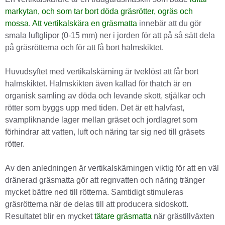
markytan, och som tar bort döda gräsrötter, ogräs och
mossa
.
Att vertikalskära en gräsmatta
innebär att du gör
smala luftglipor (0-15 mm) ner i jorden för att på så sätt dela
på gräsrötterna och för att få bort halmskiktet.
Huvudsyftet med vertikalskärning är tveklöst att får bort
halmskiktet. Halmskikten även kallad för thatch är en
organisk samling av döda och levande skott, stjälkar och
rötter som byggs upp med tiden. Det är ett halvfast,
svampliknande lager mellan gräset och jordlagret som
förhindrar att vatten, luft och näring tar sig ned till gräsets
rötter.
Av den anledningen är vertikalskärningen viktig för att en väl
dränerad gräsmatta gör att regnvatten och näring tränger
mycket bättre ned till rötterna. Samtidigt stimuleras
gräsrötterna när de delas till att producera sidoskott.
Resultatet blir en mycket
tätare gräsmatta
när grästillväxten