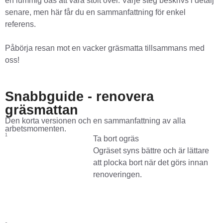
en lummig oas att vara stolt över. Varje steg beskrivs i detalj
senare, men här får du en sammanfattning för enkel
referens.
Påbörja resan mot en vacker gräsmatta tillsammans med
oss!
Snabbguide - renovera
gräsmattan
Den korta versionen och en sammanfattning av alla
arbetsmomenten.
1
Ta bort ogräs
Ogräset syns bättre och är lättare
att plocka bort när det görs innan
renoveringen.