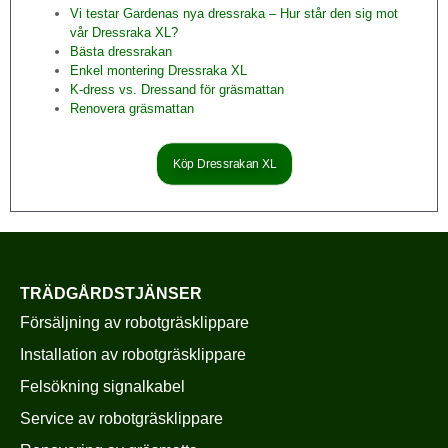
Vi testar Gardenas nya dressraka – Hur står den sig mot
vår Dressraka XL?
Bästa dressrakan
Enkel montering Dressraka XL
K-dress vs. Dressand för gräsmattan
Renovera gräsmattan
Köp Dressrakan XL
TRÄDGÅRDSTJÄNSER
Försäljning av robotgräsklippare
Installation av robotgräsklippare
Felsökning signalkabel
Service av robotgräsklippare