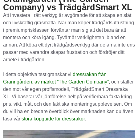
Company) vs TrädgårdSmart XL
Att investera i rätt verktyg är avgörande för att skapa en slät
och livskraftig gräsmatta. När man köper trädgårdsutrustning
i premiumprisklassen förväntar man sig att det bara är att
montera och köra igång. Tyvärr är verkligheten ibland en
annan. Att köpa ett dyrt trädgårdsverktyg där delarna inte ens
passar med varandra skapar frustration och fördröjer ditt
arbete i trädgården.
I detta objektiva test granskar vi
dressrakan från
Granngården, av märket ”The Garden Company”
, och ställer
den mot vår egen proffsmodell, TrädgårdSmart Dressraka
XL. Vi baserar vår jämförelse helt på verifierbara fakta kring
pris, vikt, mått och den faktiska monteringsupplevelsen. Om
du vill ha en bredare överblick över marknaden kan du även
läsa vår
stora köpguide för dressrakor
.