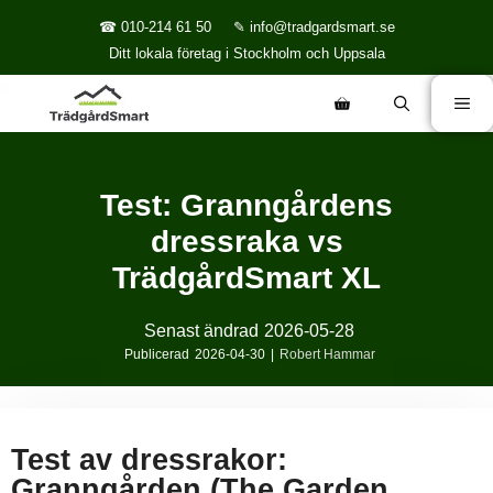
☎ 010-214 61 50
✎ info@tradgardsmart.se
Ditt lokala företag i Stockholm och Uppsala
Test: Granngårdens
dressraka vs
TrädgårdSmart XL
Senast ändrad
2026-05-28
Publicerad
2026-04-30
|
Robert Hammar
Test av dressrakor:
Granngården (The Garden