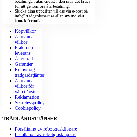
betalningen utan endast i den mån det krävs
för att genomföra återbetalning.
Skicka dina uppgifter till oss via e-post på
info@tradgardsmart.se eller använd vårt
kontaktformulär.
Köpvillkor
Allmänna
villkor
Frakt och
leverans
Ångerrätt
Garantier
Rutavdrag
trädgårdstjänter
Allmänna
villkor för
våra tjänster
Reklamation
Sekretesspolicy
Cookiepolicy
TRÄDGÅRDSTJÄNSER
Försäljning av robotgräsklippare
Installation av robotgräsklippare