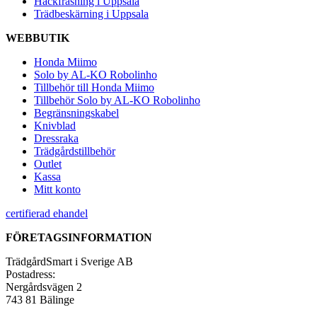
Häckfräsning i Uppsala
Trädbeskärning i Uppsala
WEBBUTIK
Honda Miimo
Solo by AL-KO Robolinho
Tillbehör till Honda Miimo
Tillbehör Solo by AL-KO Robolinho
Begränsningskabel
Knivblad
Dressraka
Trädgårdstillbehör
Outlet
Kassa
Mitt konto
certifierad ehandel
FÖRETAGSINFORMATION
TrädgårdSmart i Sverige AB
Postadress:
Nergårdsvägen 2
743 81 Bälinge