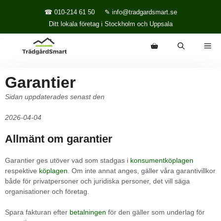
Hoppa till innehåll
☎ 010-214 61 50
✎ info@tradgardsmart.se
Ditt lokala företag i Stockholm och Uppsala
ME
Garantier
Sidan uppdaterades senast den
2026-04-04
Allmänt om garantier
Garantier ges utöver vad som stadgas i
konsumentköplagen
respektive
köplagen
. Om inte annat anges, gäller våra garantivillkor
både för privatpersoner och juridiska personer, det vill säga
organisationer och företag.
Spara fakturan efter
betalningen
för den gäller som underlag för