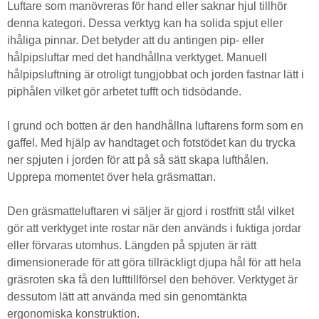
Luftare som manövreras för hand eller saknar hjul tillhör
denna kategori. Dessa verktyg kan ha solida spjut eller
ihåliga pinnar. Det betyder att du antingen pip- eller
hålpipsluftar med det handhållna verktyget. Manuell
hålpipsluftning är otroligt tungjobbat och jorden fastnar lätt i
piphålen vilket gör arbetet tufft och tidsödande.
I grund och botten är den handhållna luftarens form som en
gaffel. Med hjälp av handtaget och fotstödet kan du trycka
ner spjuten i jorden för att på så sätt skapa lufthålen.
Upprepa momentet över hela gräsmattan.
Den gräsmatteluftaren vi säljer är gjord i rostfritt stål vilket
gör att verktyget inte rostar när den används i fuktiga jordar
eller förvaras utomhus. Längden på spjuten är rätt
dimensionerade för att göra tillräckligt djupa hål för att hela
gräsroten ska få den lufttillförsel den behöver. Verktyget är
dessutom lätt att använda med sin genomtänkta
ergonomiska konstruktion.