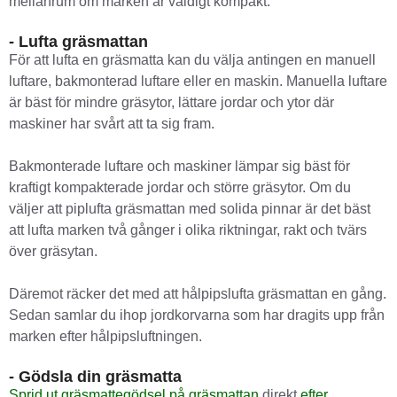
mellanrum om marken är väldigt kompakt.
- Lufta gräsmattan
För att lufta en gräsmatta kan du välja antingen en manuell
luftare, bakmonterad luftare eller en maskin. Manuella luftare
är bäst för mindre gräsytor, lättare jordar och ytor där
maskiner har svårt att ta sig fram.
Bakmonterade luftare och maskiner lämpar sig bäst för
kraftigt kompakterade jordar och större gräsytor. Om du
väljer att piplufta gräsmattan med solida pinnar är det bäst
att lufta marken två gånger i olika riktningar, rakt och tvärs
över gräsytan.
Däremot räcker det med att hålpipslufta gräsmattan en gång.
Sedan samlar du ihop jordkorvarna som har dragits upp från
marken efter hålpipsluftningen.
- Gödsla din gräsmatta
Sprid ut gräsmattegödsel på gräsmattan
direkt
efter