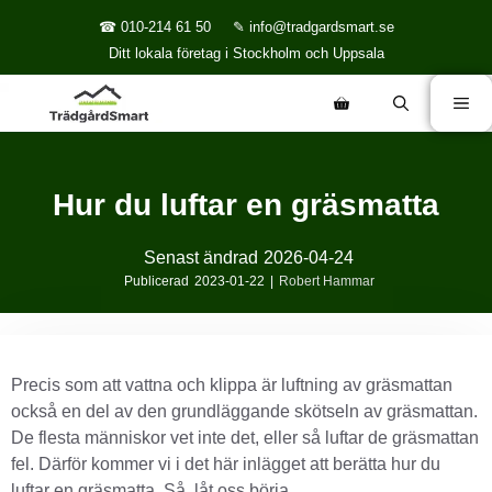
☎ 010-214 61 50
✎ info@tradgardsmart.se
Ditt lokala företag i Stockholm och Uppsala
Hur du luftar en gräsmatta
Senast ändrad
2026-04-24
Publicerad
2023-01-22
|
Robert Hammar
Precis som att vattna och klippa är luftning av gräsmattan
också en del av den grundläggande skötseln av gräsmattan.
De flesta människor vet inte det, eller så luftar de gräsmattan
fel. Därför kommer vi i det här inlägget att berätta hur du
luftar en gräsmatta. Så, låt oss börja.