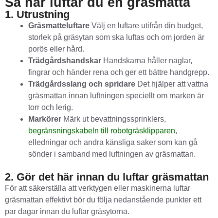
Så här luftar du en gräsmatta
1. Utrustning
Gräsmatteluftare
Välj en luftare utifrån din budget,
storlek på gräsytan som ska luftas och om jorden är
porös eller hård.
Trädgårdshandskar
Handskarna håller naglar,
fingrar och händer rena och ger ett bättre handgrepp.
Trädgårdsslang och spridare
Det hjälper att vattna
gräsmattan innan luftningen speciellt om marken är
torr och lerig.
Markörer
Märk ut bevattningssprinklers,
begränsningskabeln till robotgräsklipparen
,
elledningar och andra känsliga saker som kan gå
sönder i samband med luftningen av gräsmattan.
2. Gör det här innan du luftar gräsmattan
För att säkerställa att verktygen eller maskinerna luftar
gräsmattan effektivt bör du följa nedanstående punkter ett
par dagar innan du luftar gräsytorna.