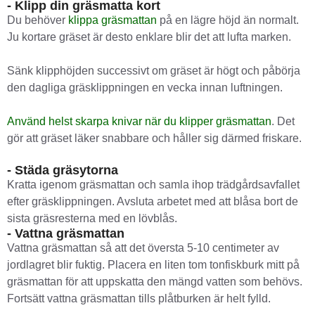
- Klipp din gräsmatta kort
Du behöver
klippa gräsmattan
på en lägre höjd än normalt.
Ju kortare gräset är desto enklare blir det att lufta marken.
Sänk klipphöjden successivt om gräset är högt och påbörja
den dagliga gräsklippningen en vecka innan luftningen.
Använd helst skarpa knivar när du klipper gräsmattan
. Det
gör att gräset läker snabbare och håller sig därmed friskare.
- Städa gräsytorna
Kratta igenom gräsmattan och samla ihop trädgårdsavfallet
efter gräsklippningen. Avsluta arbetet med att blåsa bort de
sista gräsresterna med en lövblås.
- Vattna gräsmattan
Vattna gräsmattan så att det översta 5-10 centimeter av
jordlagret blir fuktig. Placera en liten tom tonfiskburk mitt på
gräsmattan för att uppskatta den mängd vatten som behövs.
Fortsätt vattna gräsmattan tills plåtburken är helt fylld.