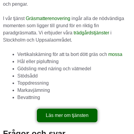
och pengar.
I vår tjänst
Gräsmatterenovering
ingår alla de nödvändiga
momenten som ligger till grund för en riktig fin
paradgräsmatta. Vi erbjuder våra
trädgårdstjänster
i
Stockholm och Uppsalaområdet.
Vertikalskärning för att ta bort dött gräs och
mossa
Hål eller pipluftning
Gödsling med näring och vätmedel
Stödsådd
Toppdressning
Markavjämning
Bevattning
Läs mer om tjänsten
Frågor och svar