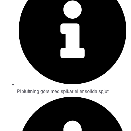
Pipluftning görs med spikar eller solida spjut