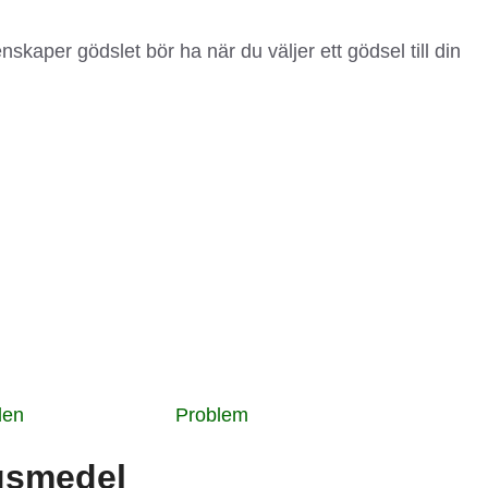
enskaper gödslet bör ha när du väljer ett gödsel till din
den
Problem
ngsmedel