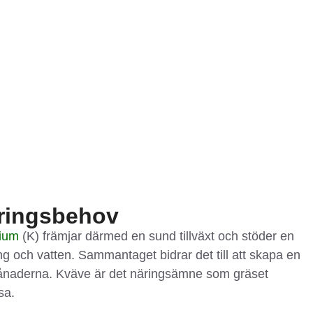
Kväve
Fosfor
Kalium
ringsbehov
lium
(K) främjar därmed en sund tillväxt och stöder en
äring och vatten. Sammantaget bidrar det till att skapa en
ånaderna. Kväve är det näringsämne som gräset
sa.