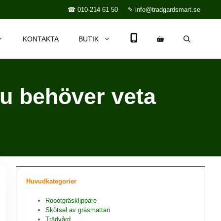
☎ 010-214 61 50
✎ info@tradgardsmart.se
KONTAKTA
BUTIK
du behöver veta
Huvudkategorier
Robotgräsklippare
Skötsel av gräsmattan
Trädvård