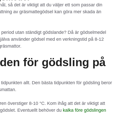
, så det är viktigt att du väljer ett som passar din
ättning av gräsmattegödsel kan göra mer skada än
gre period utan ständigt gödslande? Då är gödselmedel
själva använder gödsel med en verkningstid på 8-12
gräsmattor.
iden för gödsling på
tidpunkten allt. Den bästa tidpunkten för gödsling beror
äsmattan.
en överstiger 8-10 °C. Kom ihåg att det är viktigt att
r gödslet. Eventuellt behöver du
kalka före gödslingen