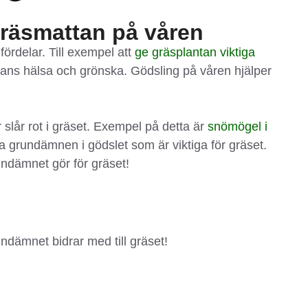
gräsmattan på våren
ördelar. Till exempel att
ge gräsplantan viktiga
lantans hälsa och grönska. Gödsling på våren hjälper
r slår rot i gräset. Exempel på detta är
snömögel i
lka grundämnen i gödslet som är viktiga för gräset.
undämnet gör för gräset!
ndämnet bidrar med till gräset!