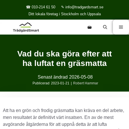
☎ 010-214 61 50
✎ info@tradgardsmart.se
Ditt lokala företag i Stockholm och Uppsala
Vad du ska göra efter att
ha luftat en gräsmatta
Senast ändrad
2026-05-08
Publicerad
2023-01-21
|
Robert Hammar
Att ha en grön och frodig gräsmatta kan kräva en del arbete,
men resultatet är definitivt värt insatsen. En av de mest
avgörande åtgärderna för att uppnå detta är att lufta