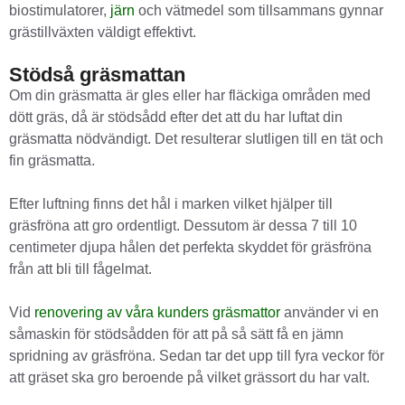
biostimulatorer,
järn
och vätmedel som tillsammans gynnar
grästillväxten väldigt effektivt.
Stödså gräsmattan
Om din gräsmatta är gles eller har fläckiga områden med
dött gräs, då är stödsådd efter det att du har luftat din
gräsmatta nödvändigt. Det resulterar slutligen till en tät och
fin gräsmatta.
Efter luftning finns det hål i marken vilket hjälper till
gräsfröna att gro ordentligt. Dessutom är dessa 7 till 10
centimeter djupa hålen det perfekta skyddet för gräsfröna
från att bli till fågelmat.
Vid
renovering av våra kunders gräsmattor
använder vi en
såmaskin för stödsådden för att på så sätt få en jämn
spridning av gräsfröna. Sedan tar det upp till fyra veckor för
att gräset ska gro beroende på vilket grässort du har valt.