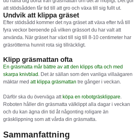
du hålla dig borta från gräsmattan om det är möjligt. Det gör
att stödsådden får tid till att gro och växa till sig fullt ut.
Undvik att klippa gräset
Efter stödsådd kommer det nya gräset att växa efter två till
fyra veckor beroende på vilken grässort du har valt att
använda. När gräset har växt till sig till 8-10 centimeter har
gräsrötterna hunnit rota sig tillräckligt.
Klipp gräsmattan ofta
En gräsmatta mår bättre av att den klipps ofta och med
skarpa knivblad
. Det är sällan som den vanliga villaägaren
mäktar med
att klippa gräsmattan
tre gånger i veckan.
Därför ska du överväga att
köpa en robotgräsklippare
.
Roboten håller din gräsmatta välklippt alla dagar i veckan
och du kan ägna din tid åt någonting roligare än
gräsklippning som att vårda din gräsmatta.
Sammanfattning