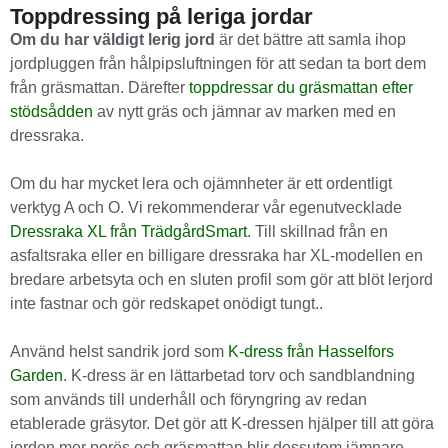
Toppdressing på leriga jordar
Om du har väldigt lerig jord
är det bättre att samla ihop
jordpluggen från hålpipsluftningen för att sedan ta bort dem
från gräsmattan. Därefter
toppdressar du gräsmattan efter
stödsådden
av nytt gräs och jämnar av marken med en
dressraka.
Om du har mycket lera och ojämnheter är ett ordentligt
verktyg A och O. Vi rekommenderar vår egenutvecklade
Dressraka XL från TrädgårdSmart
. Till skillnad från en
asfaltsraka eller en billigare dressraka har XL-modellen en
bredare arbetsyta och en sluten profil som gör att blöt lerjord
inte fastnar och gör redskapet onödigt tungt..
Använd helst sandrik jord som
K-dress från Hasselfors
Garden
. K-dress är en lättarbetad torv och sandblandning
som används till underhåll och föryngring av redan
etablerade gräsytor. Det gör att K-dressen hjälper till att göra
jorden mer porös och gräsmattan blir dessutom jämnare.